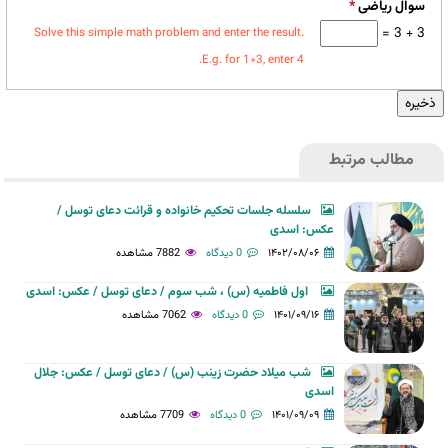
سوال ریاضی
*
3 + 3 =
Solve this simple math problem and enter the result.
E.g. for 1+3, enter 4.
مطالب مرتبط
سلسله جلسات تحکیم خانواده و قرائت دعای توسل /
عکس: اسدی
۱۴۰۲/۰۸/۰۶
0 دیدگاه
7882 مشاهده
اول فاطمیه (س) ، شب سوم / دعای توسل / عکس: اسدی
۱۴۰۱/۰۹/۱۶
0 دیدگاه
7062 مشاهده
شب میلاد حضرت زینب (س) / دعای توسل / عکس: جلال
اسدی
۱۴۰۱/۰۹/۰۹
0 دیدگاه
7709 مشاهده