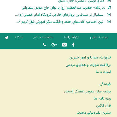
دعای توسل / عکس: جلال اسدی
زیارتنامه حضرت عبدالعظیم (ع) با نوای حاج مهدی سماواتی
استقبال از مسافرین پروازهای خارجی فرودگاه امام خمینی(ره)...
آئین اختتامیه کلاسهای حفظ و قرائت مرکز آموزش قرآن کریم /...
صفحه اصلی
ارتباط با ما
ماهنامه خادم
نقشه
نذورات، هدایا و امور خیرین
پرداخت نذورات و هدایای مردمی
ارتباط با ما
فرهنگی
برنامه های عمومی هفتگی آستان
ویژه نامه ها
قرآن آنلاین
نشریه الکترونیکی محدث