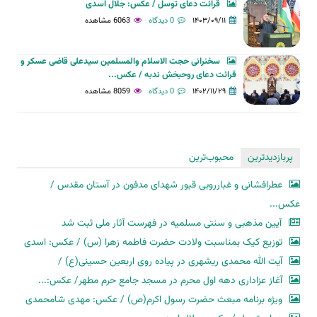
قرائت دعای توسل / عکس: جلال اسدی
۱۴۰۳/۰۹/۱۱
0 دیدگاه
6063 مشاهده
سخنرانی حجت الاسلام والمسلمین سیدعلی قاضی عسکر و
قرائت دعای روحبخش ندبه / عکس...
۱۴۰۲/۱۱/۲۹
0 دیدگاه
8059 مشاهده
پربازدیدترین
محبوب‌ترین
عطرافشانی و غبارروبی قبور شهدای مدفون در آستان مقدس /
عکس...
آیین مذهبی و سنتی مسلمیه در فهرست آثار ملی ثبت شد
توزیع کیک بمناسبت ولادت حضرت فاطمه زهرا (س) / عکس: اسدی
آیت الله محمدی ریشهری در پیاده روی اربعین حسینی(ع) /
آغاز عزاداری دهه اول محرم در مسجد جامع حرم مطهر/ عکس:...
ویژه برنامه مبعث حضرت رسول اکرم(ص) / عکس: مهدی شامحمدی