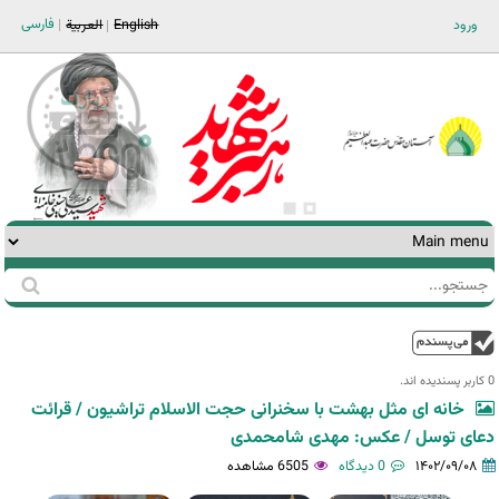
Jump to navigation
فارسی
ورود
English
العربية
جستجو
فرم
جستجو
بالا
0 کاربر پسندیده اند.‎
خانه ای مثل بهشت با سخنرانی حجت الاسلام تراشیون / قرائت
دعای توسل / عکس: مهدی شامحمدی
۱۴۰۲/۰۹/۰۸
0 دیدگاه
6505 مشاهده