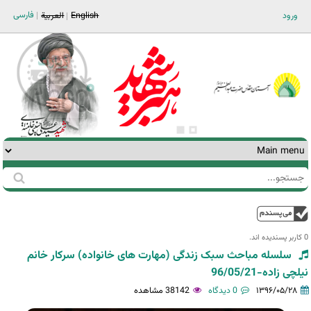
Jump to navigation
فارسی
ورود
English
العربية
جستجو
فرم
جستجو
بالا
0 کاربر پسندیده اند.‎
سلسله مباحث سبک زندگی (مهارت های خانواده) سرکار خانم
نیلچی زاده-96/05/21
۱۳۹۶/۰۵/۲۸
0 دیدگاه
38142 مشاهده