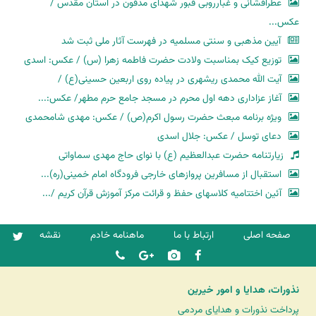
عطرافشانی و غبارروبی قبور شهدای مدفون در آستان مقدس /
عکس...
آیین مذهبی و سنتی مسلمیه در فهرست آثار ملی ثبت شد
توزیع کیک بمناسبت ولادت حضرت فاطمه زهرا (س) / عکس: اسدی
آیت الله محمدی ریشهری در پیاده روی اربعین حسینی(ع) /
آغاز عزاداری دهه اول محرم در مسجد جامع حرم مطهر/ عکس:...
ویژه برنامه مبعث حضرت رسول اکرم(ص) / عکس: مهدی شامحمدی
دعای توسل / عکس: جلال اسدی
زیارتنامه حضرت عبدالعظیم (ع) با نوای حاج مهدی سماواتی
استقبال از مسافرین پروازهای خارجی فرودگاه امام خمینی(ره)...
آئین اختتامیه کلاسهای حفظ و قرائت مرکز آموزش قرآن کریم /...
صفحه اصلی
ارتباط با ما
ماهنامه خادم
نقشه
نذورات، هدایا و امور خیرین
پرداخت نذورات و هدایای مردمی