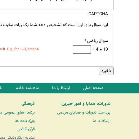
CAPTCHA
این سوال برای این است که تشخیص دهد شما یک ربات مخرب نی
سوال ریاضی
*
10 + 4 =
t. E.g. for 1+3, enter 4.
صفحه اصلی
ارتباط با ما
ماهنامه خادم
نق
نذورات، هدایا و امور خیرین
فرهنگی
پرداخت نذورات و هدایای مردمی
برنامه های عمومی ه
ارتباط با ما
ویژه نامه ها
قرآن آنلاین
نشریه الکترونیکی مح