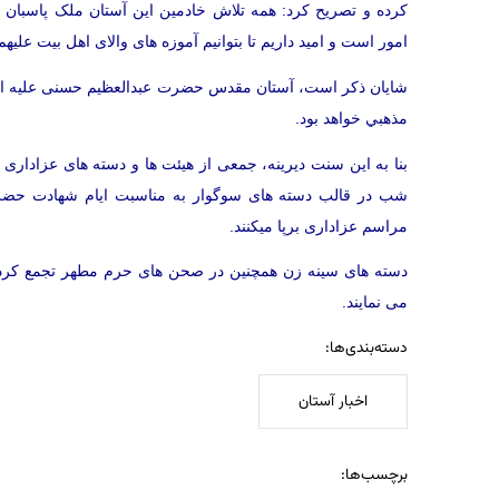
کرده و تصریح کرد: همه تلاش خادمین این آستان ملک پاسبان 
امور است و امید داریم تا بتوانیم آموزه های والای اهل بیت علی
شایان ذکر است، آستان مقدس حضرت عبدالعظيم حسنی عليه السل
مذهبي خواهد بود.
بنا به این سنت ديرينه، جمعی از هيئت ها و دسته های عزادار
شب در قالب دسته های سوگوار به مناسبت ايام شهادت حضرت
مراسم عزاداری برپا ميكنند.
دسته های سينه زن همچنين در صحن های حرم مطهر تجمع كرده 
می نمايند.
دسته‌بندی‌ها:
اخبار آستان
برچسب‌ها: