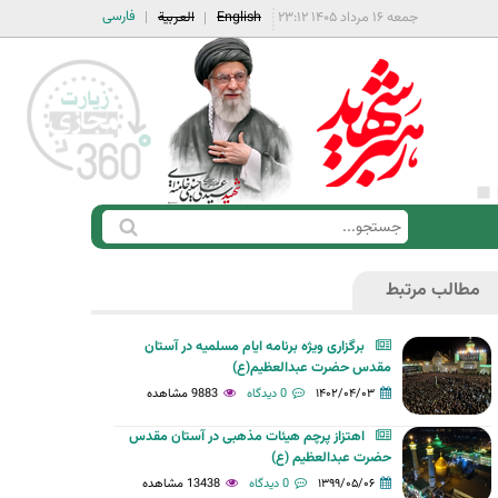
فارسی
جمعه ۱۶ مرداد ۱۴۰۵ ۲۳:۱۲
English
العربية
ج
ف
س
ر
ت
مطالب مرتبط
م
ج
ج
و
برگزاری ویژه برنامه ایام مسلمیه در آستان
س
مقدس حضرت عبدالعظیم(ع)
ت
۱۴۰۲/۰۴/۰۳
0 دیدگاه
9883 مشاهده
ج
اهتزاز پرچم هيئات مذهبی در آستان مقدس
و
حضرت عبدالعظیم (ع)
۱۳۹۹/۰۵/۰۶
0 دیدگاه
13438 مشاهده