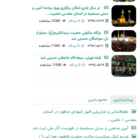
در سال جاری امکان برگزاری ویژه برنامه آئینی و
سنتی مسلمیه در آستان مقدس حضرت...
۱۳۹۹/۰۴/۲۹
0 دیدگاه
12381 مشاهده
بارگاه ملکوتی حضرت سیدالکریم(ع)، مملو از
دل سوختگان حسینی شد
۱۳۹۸/۰۵/۲۰
0 دیدگاه
11081 مشاهده
قبله تهران، میعادگاه عاشقان حسینی شد
۱۳۹۸/۰۵/۱۹
0 دیدگاه
11958 مشاهده
پربازدیدترین
محبوب‌ترین
عطرافشانی و غبارروبی قبور شهدای مدفون در آستان
مقدس / عکس...
آیین مذهبی و سنتی مسلمیه در فهرست آثار ملی ثبت شد
توزیع کیک بمناسبت ولادت حضرت فاطمه زهرا (س) /