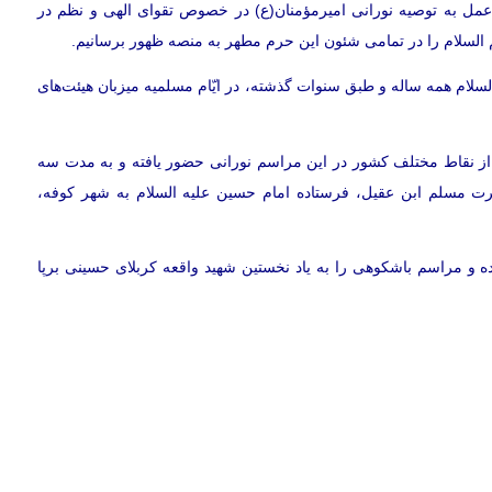
عمل به توصیه نورانی امیرمؤمنان(ع) در خصوص تقوای الهی و نظم در
هم السلام را در تمامی شئون این حرم مطهر به منصه ظهور برسانیم.
ام همه ساله و طبق سنوات گذشته، در ايّام مسلميه ميزبان هيئت‌های
ی از نقاط مختلف كشور در اين مراسم نورانی حضور يافته و به مدت سه
 مسلم ابن عقيل، فرستاده امام حسين عليه السلام به شهر كوفه،
و مراسم باشكوهی را به ياد نخستين شهيد واقعه كربلای حسينی برپا