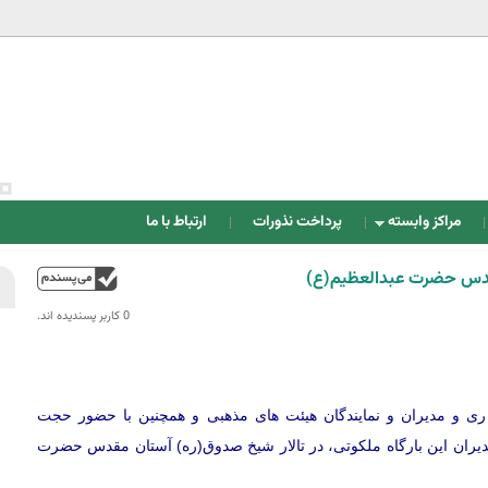
Jump to navigation
مراکز وابسته
پرداخت نذورات
ارتباط با ما
مقدس حضرت عبدالعظيم(ع)
بالا
0 کاربر پسندیده اند.‎
ی و مديران و نمايندگان هيئت ‌های مذهبی و همچنین با حضور حجت
یران این بارگاه ملکوتی، در تالار شيخ صدوق(ره) آستان مقدس حضرت