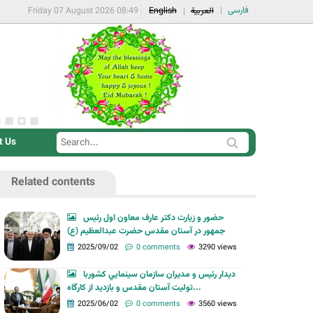
فارسی
Friday 07 August 2026 08:49
English
العربية
t Us
S
S
e
e
a
Related contents
a
r
r
c
حضور و زیارت دکتر عارف معاون اول رئیس
c
جمهور در آستان مقدس حضرت عبدالعظیم (ع)
h
h
2025/09/02
0 comments
3290 views
f
دیدار رئيس و مديران سازمان سينمايي کشوربا
o
تولیت آستان مقدس و بازدید از کارگاه...
r
2025/06/02
0 comments
3560 views