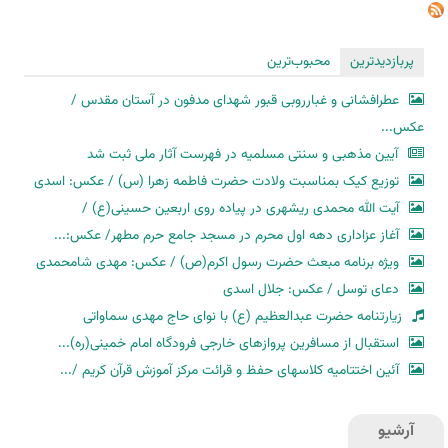
پربازدیدترین
محبوب‌ترین
عطرافشانی و غبارروبی قبور شهدای مدفون در آستان مقدس /
عکس...
آیین مذهبی و سنتی مسلمیه در فهرست آثار ملی ثبت شد
توزیع کیک بمناسبت ولادت حضرت فاطمه زهرا (س) / عکس: اسدی
آیت الله محمدی ریشهری در پیاده روی اربعین حسینی(ع) /
آغاز عزاداری دهه اول محرم در مسجد جامع حرم مطهر/ عکس:...
ویژه برنامه مبعث حضرت رسول اکرم(ص) / عکس: مهدی شامحمدی
دعای توسل / عکس: جلال اسدی
زیارتنامه حضرت عبدالعظیم (ع) با نوای حاج مهدی سماواتی
استقبال از مسافرین پروازهای خارجی فرودگاه امام خمینی(ره)...
آئین اختتامیه کلاسهای حفظ و قرائت مرکز آموزش قرآن کریم /...
آرشیو