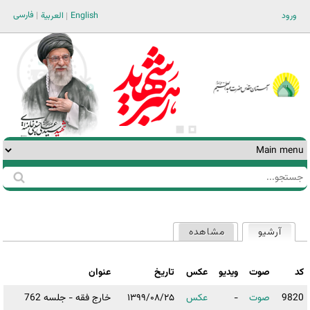
Jump to navigation
فارسی
ورود
English
العربية
جستجو
فرم
جستجو
آرشیو
(لبه فعال)
مشاهده
تب‌های
اولیه
کد
صوت
ویدیو
عکس
تاریخ
عنوان
9820
صوت
-
عکس
۱۳۹۹/۰۸/۲۵
خارج فقه - جلسه 762