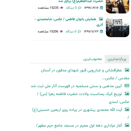
حضرت عبدالعظیم(ع) برگزار شد
۱۳۹۹/۰۴/۱۶
0 دیدگاه
15235 مشاهده
همایش بانوان فاطمی / عکس: شامحمدی -
آذری
۱۳۹۷/۱۱/۲۳
0 دیدگاه
15206 مشاهده
پربازدیدترین
محبوب‌ترین
عطرافشانی و غبارروبی قبور شهدای مدفون در آستان
مقدس / عکس...
آیین مذهبی و سنتی مسلمیه در فهرست آثار ملی ثبت شد
توزیع کیک بمناسبت ولادت حضرت فاطمه زهرا (س) /
عکس: اسدی
آیت الله محمدی ریشهری در پیاده روی اربعین حسینی(ع)
/
آغاز عزاداری دهه اول محرم در مسجد جامع حرم مطهر/