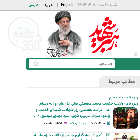
فارسی
شنبه ۱۷ مرداد ۱۴۰۵ ۲۲:۴۲
English
العربية
ج
ف
س
ر
ت
مطالب مرتبط
م
ج
ج
و
ویژه نامه ماه محرم
س
ویژه نامه ولادت حضرت محمد مصطفی صلی الله علیه و آله وسلم
ت
مراسم هفتمین روز شهادت شهدای خدمت و
یادبود سردار سرتیپ شهید سید مهدی موسوی /...
ج
۱۴۰۳/۰۳/۱۰
0 دیدگاه
7323 مشاهده
و
آئین عمامه گذاری جمعی از طلاب حوزه علمیه