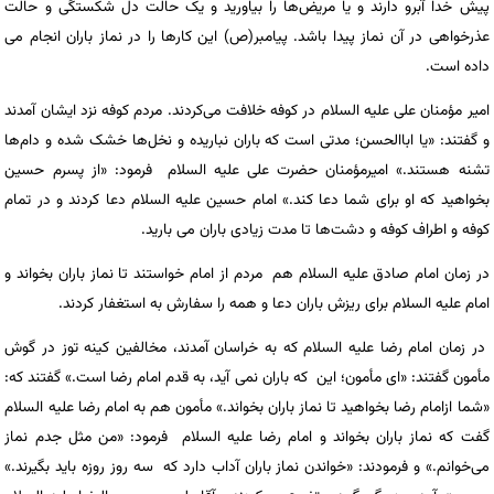
پیش خدا آبرو دارند و یا مریض‌ها را بیاورید و یک حالت دل شکستگی و حالت
عذرخواهی در آن نماز پیدا باشد. پیامبر(ص) این کارها را در نماز باران انجام می
داده است.
امیر مؤمنان علی علیه السلام در کوفه خلافت می‌کردند. مردم کوفه نزد ایشان آمدند
و گفتند: «یا اباالحسن؛ مدتی است که باران نباریده و نخل‌ها خشک شده و دام‌ها
تشنه هستند.» امیرمؤمنان حضرت علی علیه السلام فرمود: «از پسرم حسین
بخواهید که او برای شما دعا کند.» امام حسین علیه السلام دعا کردند و در تمام
کوفه و اطراف کوفه و دشت‌ها تا مدت زیادی باران می ‌بارید.
در زمان امام صادق علیه السلام هم مردم از امام خواستند تا نماز باران بخواند و
امام علیه السلام برای ریزش باران دعا و همه را سفارش به استغفار کردند.
در زمان امام رضا علیه السلام که به خراسان آمدند، مخالفین کینه‌ توز در گوش
مأمون گفتند: «ای مأمون؛ این که باران نمی آید، به قدم امام رضا است.» گفتند که:
«شما ازامام رضا بخواهید تا نماز باران بخواند.» مأمون هم به امام رضا علیه السلام
گفت که نماز باران بخواند و امام رضا علیه السلام فرمود: «من مثل جدم نماز
می‌خوانم.» و فرمودند: «خواندن نماز باران آداب دارد که سه روز روزه باید بگیرند.»