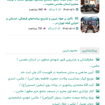
محترم آستان مقدس حضرت...
۱۴۰۵/۰۵/۱۰
0 دیدگاه
560 مشاهده
تأکید بر جهاد تبیین و تشریح برنامه‌های فرهنگی، خدماتی و
اجرایی قبله تهران در...
۱۴۰۵/۰۵/۰۸
0 دیدگاه
720 مشاهده
پربازدیدترین
محبوب‌ترین
عطرافشانی و غبارروبی قبور شهدای مدفون در آستان مقدس /
عکس...
آیین مذهبی و سنتی مسلمیه در فهرست آثار ملی ثبت شد
توزیع کیک بمناسبت ولادت حضرت فاطمه زهرا (س) / عکس: اسدی
آیت الله محمدی ریشهری در پیاده روی اربعین حسینی(ع) /
آغاز عزاداری دهه اول محرم در مسجد جامع حرم مطهر/ عکس:...
ویژه برنامه مبعث حضرت رسول اکرم(ص) / عکس: مهدی شامحمدی
دعای توسل / عکس: جلال اسدی