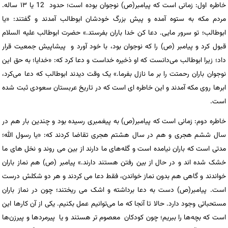
خاطره اول: زمانی است که پیامبر(ص) نوجوان بوده است؛ حدود 12 یا ۱۳ ساله.
مردم مکه به ستوه آمده و پیش بزرگ خودشان ابوطالب آمدند و گفتند: «یا
ابوطالب؛ تو سرور مایی. دعا کن خدا باران بفرستد.» حضرت ابوطالب علیه السلام
قبول کرد و پیامبر (ص) را که نوجوان بود، با خود آورد و پیشاپیش جمعیت قرار
داد؛ زیرا ابوطالب می‌دانست که او ذخیره خداست و دعا کرد که: «خدایا؛ به حق این
نوجوان باران رحمتت را بر ما نازل بفرما.» یک وقت دیدند ابوطالب که دعا می‌کرد،
ابرها روی مکه آمدند و این خاطره‌ ای است که در تاریخ عربستان سعودی ثبت شده
است.
خاطره دوم: زمانی است که پیامبر(ص) به پیغمبری رسیده بود و چندین بار هم در
سال ششم هجری و هم در سال هشتم هجری تقاضا کردند که: «یا رسول الله؛
مدتی است که باران نیامده است و گله‌های ما دارند از بین می روند و نخل های ما
خشک شده اند و در حال از بین رفتن هستند دارند.» پیامبر (ص) هم نماز باران
خواندند و گاهی هم بدون نماز خواندن، فقط دعا می کردند و هر دو شکلش درست
است. پیامبر(ص) دست به دعا برداشته و اشک می ریختند؛ چون در نماز باران
مستحباتی وجود دارد. حالا تا آنجا که ما می‌توانیم عمل بکنیم. یکی از آن کارها این
است که بچه‌ها را ببریم؛ چون کودکان معصوم تر هستند و یا پیرمردها و پیرزن‌ها