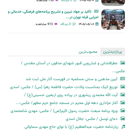
۱۴۰۵/۰۵/۱۰
0 دیدگاه
756 مشاهده
تأکید بر جهاد تبیین و تشریح برنامه‌های فرهنگی، خدماتی و
اجرایی قبله تهران در...
۱۴۰۵/۰۵/۰۸
0 دیدگاه
913 مشاهده
پربازدیدترین
محبوب‌ترین
عطرافشانی و غبارروبی قبور شهدای مدفون در آستان مقدس /
عکس...
آیین مذهبی و سنتی مسلمیه در فهرست آثار ملی ثبت شد
توزیع کیک بمناسبت ولادت حضرت فاطمه زهرا (س) / عکس: اسدی
آیت الله محمدی ریشهری در پیاده روی اربعین حسینی(ع) /
آغاز عزاداری دهه اول محرم در مسجد جامع حرم مطهر/ عکس:...
ویژه برنامه مبعث حضرت رسول اکرم(ص) / عکس: مهدی شامحمدی
دعای توسل / عکس: جلال اسدی
زیارتنامه حضرت عبدالعظیم (ع) با نوای حاج مهدی سماواتی