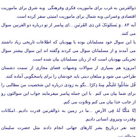
ذوالقرنین به غرب برای ماموریت فکری وفرهنگی وبه شرق برای ماموریت
اقتصادی وعمرانی وبه شمال برای ماموریت امنیتی سفر کرده است.
آیه ۸۳ ..وَ یَسئَلونَکَ عَن ذِی القَرنَینِ ...ای پیامبر از تو درباره ذو القرنین سوال
می کنند.
یا این سوال خود مسلمانان بوده یا یهودیان که اطلاعات تاریخی زیاد داشتند
می آمدند و از مسلمانان سوال می کردند وگفته اند این سوال بیشتر سوال
تحریکی یهودیان است که از زبان مسلمانان بیان شده است.
امروزه هم بسیاری از سوالات وشبهات فضای مجازی از سمت دشمنان
طراحی می شود و مبلغان دینی باید خودشان را برای پاسخگویی آماده کنند.
قُل سَاَتلُوا عَلَیکُم مِنهُ ذِکرًا...بگو به زودی درباره این شخصیت من مطالبی را
برای شما بیان می کنم . با این جمله پیامبر میفرمایند جواب این سوالتون رو
از جانب خدا بیان می کنم وتلاوت می کنم.
اِنّا مَکَّنّا لَهُ فِی الاَرضِ ...ما در زمین به ذوالقرنین قدرت دادیم...امکانات
وقدرت ونیروی انسانی دادیم.
چند نفر درتاریخ بشر کارهای جهانی انجام دادند مثل حضرت سلیمان
وذوالقرنین.