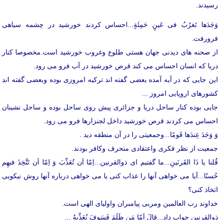
رسیدند.
وَجَدَها تَغرُبُ فی عَینٍ حَمِئَةٍ...احساس کردند خورشید در چشمه سیاهی
فرورفت.
از صحنه های دیدنی جهان هستی طلوع وغروب خورشید است.مخصوصا کنار
دریا که انسان احساس می کند قرص خورشید در آب فرو می رود.
این جایی که در آیه آمده بعضی گفته اند ترکیه امروزی بوده وبعضی گفته اند
کشورهای اروپایی امروز ...
جایی بوده کنار ساحل دریا و جزائری پیش روی ساحل بوده و ساحل نشینان
احساس می کردند قرص خورشید داخل لجنزارها فرو می رود.
وَ وَجَدَ عِندَها قَومًا...وجمعیتی را در آن منطقه دید .
جمعیت از نظر فکری واعتقادی منحرف وکافر بودند.
قُلنا یا ذَا القَرنَینِ...ما گفتیم ای ذوالقرنین...اِمّا اَن تُعَذِّبَ وَ اِمّا اَن تَتَّخِذَ فیهِم
حُسنًا...آیا می خواهی آنها را عذاب کنی یا می خواهی درباره آنها روش نیکویی
اتخاذ کنی؟
خداوند رب العالمین ومربی پیامبران واولیای الهی است.
ذوالقرنین جواب داد...قالَ اَمّا مَن ظَلَمَ فَسَوفَ نُعَذِّبهُ ...