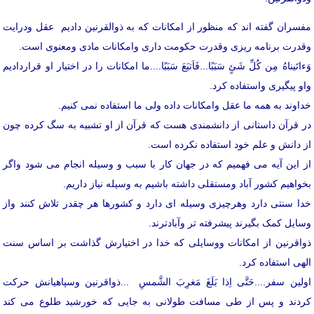
مفسران گفته اند که منظور از امکانات که به ذوالقرنین دادیم عقل ودرایت
وقدرت برنامه ریزی وقدرت حکومت داری وامکانات مادی ومعنوی است.
وَءاتَیناهُ مِن کُلِّ شَئٍ سَبَبًا...فَاَتبَعَ سَبَبًا....ما امکانات را در اختیار او قراردادیم
واو پیگیری واستفاده کرد.
خداوند به همه ما عقل وامکانات داده ولی ما استفاده نمی کنیم.
در قرآن داستانی از دانشمندی هست که قرآن از او تشبیه به سگ کرده چون
از دانش و علم خود استفاده نکرده است.
از این آیه می فهمیم که در جهان کار با سبب و وسیله انجام می شود واگر
بخواهیم کشور آباد ومستقلی داشته باشیم به وسیله نیاز داریم.
خدا سنتی دارد وهرچیزی وسیله ای دارد و کشورها هر چقدر تلاش کنند واز
وسایل کمک بگیرند پیشرفته تر وآبادترند.
ذواقرنین از امکانات ووسایلی که خدا در اختیارش گذاشت بر اساس سنت
الهی استفاده کرد.
اولین سفر....حَتَّی اِذا بَلَغَ مَغرِبَ الشَّمسِ ...ذواقرنین وسپاهیانش حرکت
کردند و پس از طی مسافت طولانی به جایی که خورشید طلوع می کند