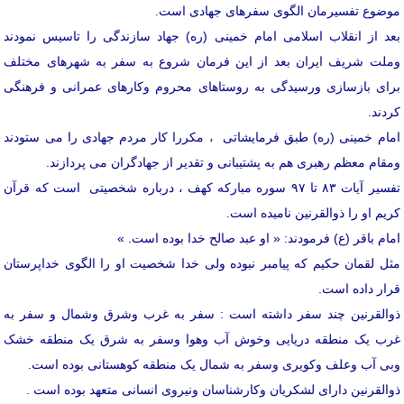
موضوع تفسیرمان الگوی سفرهای جهادی است.
بعد از انقلاب اسلامی امام خمینی (ره) جهاد سازندگی را تاسیس نمودند
وملت شریف ایران بعد از این فرمان شروع به سفر به شهرهای مختلف
برای بازسازی ورسیدگی به روستاهای محروم وکارهای عمرانی و فرهنگی
کردند.
امام خمینی (ره) طبق فرمایشاتی ، مکررا کار مردم جهادی را می ستودند
ومقام معظم رهبری هم به پشتیبانی و تقدیر از جهادگران می پردازند.
تفسیر آیات ۸۳ تا ۹۷ سوره مبارکه کهف ، درباره شخصیتی است که قرآن
کریم او را ذوالقرنین نامیده است.
امام باقر (ع) فرمودند: « او عبد صالح خدا بوده است. »
مثل لقمان حکیم که پیامبر نبوده ولی خدا شخصیت او را الگوی خداپرستان
قرار داده است.
ذوالقرنین چند سفر داشته است : سفر به غرب وشرق وشمال و سفر به
غرب یک منطقه دریایی وخوش آب وهوا وسفر به شرق یک منطقه خشک
وبی آب وعلف وکویری وسفر به شمال یک منطقه کوهستانی بوده است.
ذوالقرنین دارای لشکریان وکارشناسان ونیروی انسانی متعهد بوده است .