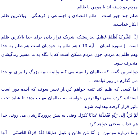
مردم دو دسته اند یا مومن یا ظالم
ظلم چند جور است ...ظلم اقتصادی و اجتماعی و فرهنگی....وبالاترین ظلم
انکار خداست.
اِنَّ الشِّرکَ لَظُلمٌ عَظیمٌ...بدرستیکه شریک قرار دادن برای خدا بالاترین ظلم
است. ( سوره لقمان – آیه 13 ) هم ظلم به خودمان است هم ظلم به خدا
وهم ظلم به مردم. چون مردم ممکن است که با نگاه به ما مسیر زندگیشان
منحرف شود.
ذوالقرنین گفت که ظالمان را تنبیه می کنم والبته تنبیه بزرگ را برای تو خدا
می گذارم در روز قیامت ...
اما کسی که ظلم کند تنبیه خواهم کرد.از تعبیر سوف که آینده دور است
استفاده کرده یعنی ذوالقرنین خواسته به ظالمان مهلت بدهد تا شاید تحت
تاثیر قرار گرفته وهدایت شوند.
ثُمَّ یُرَدُّ اِلَی رَبِّهِ فَیُعَذِّبُهُ عَذابًا نُکرًا...وقتی به پیش پروردگارشان می روند، خدا
هم عذاب سختی خواهد کرد.
واما درباره مومنین...وَ اَمّا مَن ءامَنَ وَ عَمِلَ صالِحًا فَلَهُ جَزاءً الحُسنَی ...آنها