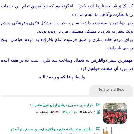
کَذالِکَ وَ قَد اَحَطنا بِما لَدَیهِ خُبرًا ...اینگونه بود که ذوالقرنین تمام این خدمات
را با نظارت وآگاهی ما انجام می داد.
پس ذوالقرنین سه سفر داشته سفر به غرب با مشکل فکری وفرهنگی مردم
ویک سفر به شرق با مشکل معیشتی مردم روبرو بودند.
برای مردم خانه سازی و طبق فرموده امام باقر(ع) به مردم خیاطی ونخ
ریسی یاد دادند.
مهمترین سفر ذوالقرنین به شمال وساخت سد فلزی است که در هفته آینده
در مورد آن صحبت خواهیم کرد .
والسلام علیکم و رحمة الله
مطالب مرتبط
در اربعین حسینی کربلای ایران غرق ماتم شد
۱۴۰۵/۰۵/۱۳
0 دیدگاه
542 مشاهده
برگزاری ویژه برنامه های سوگواری اربعین حسینی در آستان