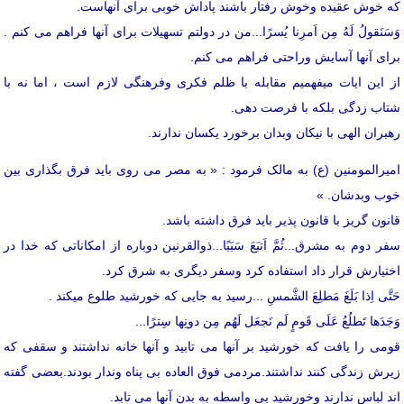
که خوش عقیده وخوش رفتار باشند پاداش خوبی برای آنهاست.
وَسَنَقولُ لَهُ مِن اَمرِنا یُسرًا...من در دولتم تسهیلات برای آنها فراهم می کنم .
برای آنها آسایش وراحتی فراهم می کنم.
از این ایات میفهمیم مقابله با ظلم فکری وفرهنگی لازم است ، اما نه با
شتاب زدگی بلکه با فرصت دهی.
رهبران الهی با نیکان وبدان برخورد یکسان ندارند.
امیرالمومنین (ع) به مالک فرمود : « به مصر می روی باید فرق بگذاری بین
خوب وبدشان. »
قانون گریز با قانون پذیر باید فرق داشته باشد.
سفر دوم به مشرق...ثُمَّ اَتبَعَ سَبَبًا...ذوالقرنین دوباره از امکاناتی که خدا در
اختیارش قرار داد استفاده کرد وسفر دیگری به شرق کرد.
حَتَّی اِذا بَلَغَ مَطلِعَ الشَّمسِ ...رسید به جایی که خورشید طلوع میکند .
وَجَدَها تَطلُعُ عَلَی قَومٍ لَم نَجعَل لَهُم مِن دونِها سِترًا...
قومی را یافت که خورشید بر آنها می تابید و آنها خانه نداشتند و سقفی که
زیرش زندگی کنند نداشتند.مردمی فوق العاده بی پناه وندار بودند.بعضی گفته
اند لباس ندارند وخورشید بی واسطه به بدن آنها می تابد.