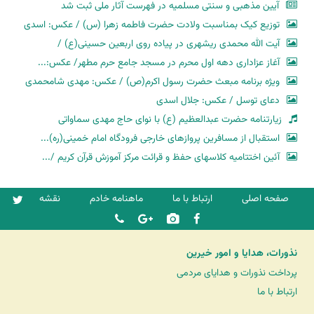
آیین مذهبی و سنتی مسلمیه در فهرست آثار ملی ثبت شد
توزیع کیک بمناسبت ولادت حضرت فاطمه زهرا (س) / عکس: اسدی
آیت الله محمدی ریشهری در پیاده روی اربعین حسینی(ع) /
آغاز عزاداری دهه اول محرم در مسجد جامع حرم مطهر/ عکس:...
ویژه برنامه مبعث حضرت رسول اکرم(ص) / عکس: مهدی شامحمدی
دعای توسل / عکس: جلال اسدی
زیارتنامه حضرت عبدالعظیم (ع) با نوای حاج مهدی سماواتی
استقبال از مسافرین پروازهای خارجی فرودگاه امام خمینی(ره)...
آئین اختتامیه کلاسهای حفظ و قرائت مرکز آموزش قرآن کریم /...
صفحه اصلی
ارتباط با ما
ماهنامه خادم
نقشه
نذورات، هدایا و امور خیرین
پرداخت نذورات و هدایای مردمی
ارتباط با ما