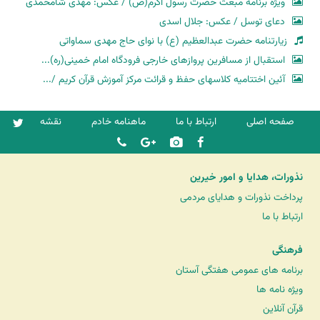
ویژه برنامه مبعث حضرت رسول اکرم(ص) / عکس: مهدی شامحمدی
دعای توسل / عکس: جلال اسدی
زیارتنامه حضرت عبدالعظیم (ع) با نوای حاج مهدی سماواتی
استقبال از مسافرین پروازهای خارجی فرودگاه امام خمینی(ره)...
آئین اختتامیه کلاسهای حفظ و قرائت مرکز آموزش قرآن کریم /...
صفحه اصلی
ارتباط با ما
ماهنامه خادم
نقشه
نذورات، هدایا و امور خیرین
پرداخت نذورات و هدایای مردمی
ارتباط با ما
فرهنگی
برنامه های عمومی هفتگی آستان
ویژه نامه ها
قرآن آنلاین