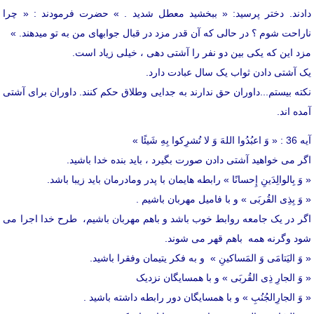
دادند. دختر پرسید: « ببخشید معطل شدید . » حضرت فرمودند : « چرا
ناراحت شوم ؟ در حالی که آن قدر مزد در قبال جوابهای من به تو میدهند. »
مزد این که یکی بین دو نفر را آشتی دهی ، خیلی زیاد است.
یک آشتی دادن ثواب یک سال عبادت دارد.
نکته بیستم...داوران حق ندارند به جدایی وطلاق حکم کنند. داوران برای آشتی
آمده اند.
آیه 36 : « وَ اعبُدُوا اللهَ وَ لا تُشرِکوا بِهِ شَیئًا »
اگر می خواهید آشتی دادن صورت بگیرد ، باید بنده خدا باشید.
« وَ بِالوالِدَینِ إِحسانًا » رابطه هایمان با پدر ومادرمان باید زیبا باشد.
« وَ بِذِی القُربَی » و با فامیل مهربان باشیم .
اگر در یک جامعه روابط خوب باشد و باهم مهربان باشیم، طرح خدا اجرا می
شود وگرنه همه باهم قهر می شوند.
« وَ الیَتامَی وَ المَساکینِ » و به فکر یتیمان وفقرا باشید.
« وَ الجارِ ذِی القُربَی » و با همسایگان نزدیک
« وَ الجارِالجُنُبِ » و با همسایگان دور رابطه داشته باشید .