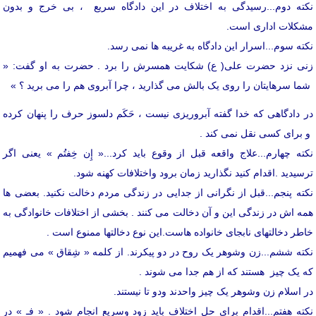
نکته دوم...رسیدگی به اختلاف در این دادگاه سریع ، بی خرج و بدون
مشکلات اداری است.
نکته سوم...اسرار این دادگاه به غریبه ها نمی رسد.
زنی نزد حضرت علی( ع) شکایت همسرش را برد . حضرت به او گفت: «
شما سرهایتان را روی یک بالش می گذارید ، چرا آبروی هم را می برید ؟ »
در دادگاهی که خدا گفته آبروریزی نیست ، حَکَم دلسوز حرف را پنهان کرده
و برای کسی نقل نمی کند .
نکته چهارم...علاج واقعه قبل از وقوع باید کرد...« إِن خِفتُم » یعنی اگر
ترسیدید .اقدام کنید نگذارید زمان برود واختلافات کهنه شود.
نکته پنجم...قبل از نگرانی از جدایی در زندگی مردم دخالت نکنید. بعضی ها
همه اش در زندگی این و آن دخالت می کنند . بخشی از اختلافات خانوادگی به
خاطر دخالتهای نابجای خانواده هاست.این نوع دخالتها ممنوع است .
نکته ششم...زن وشوهر یک روح در دو پیکرند. از کلمه « شِقاق » می فهمیم
که یک چیز هستند که از هم جدا می شوند .
در اسلام زن وشوهر یک چیز واحدند ودو تا نیستند.
نکته هفتم...اقدام برای حل اختلاف باید زود وسریع انجام شود . « فـ » در