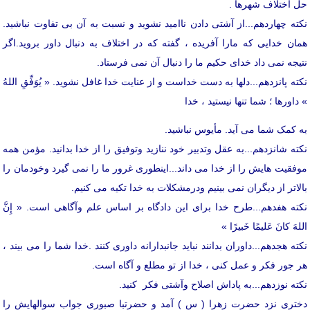
حل اختلاف شهرها .
نکته چهاردهم...از آشتی دادن ناامید نشوید و نسبت به آن بی تفاوت نباشید.
همان خدایی که مارا آفریده ، گفته که در اختلاف به دنبال داور بروید.اگر
نتیجه نمی داد خدای حکیم ما را دنبال آن نمی فرستاد.
نکته پانزدهم...دلها به دست خداست و از عنایت خدا غافل نشوید. « یُوَفِّقِ اللهُ
» داورها ؛ شما تنها نیستید ، خدا
به کمک شما می آید. مأیوس نباشید.
نکته شانزدهم...به عقل وتدبیر خود ننازید وتوفیق را از خدا بدانید. مؤمن همه
موفقیت هایش را از خدا می داند...اینطوری غرور ما را نمی گیرد وخودمان را
بالاتر از دیگران نمی بینیم ودرمشکلات به خدا تکیه می کنیم.
نکته هفدهم...طرح خدا برای این دادگاه بر اساس علم وآگاهی است. « إِنَّ
اللهَ کانَ عَلیمًا خَبیرًا »
نکته هجدهم...داوران بدانند نباید جانبدارانه داوری کنند .خدا شما را می بیند ،
هر جور فکر و عمل کنی ، خدا از تو مطلع و آگاه است.
نکته نوزدهم...به پاداش اصلاح وآشتی فکر کنید.
دختری نزد حضرت زهرا ( س ) آمد و حضرتبا صبوری جواب سوالهایش را