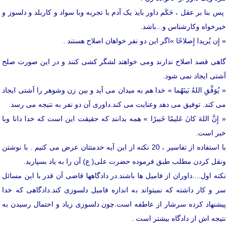
پس بنا بر عقل ، حَکَم داور باید یک آدم با تجربه وبا سواد و کاربلد و دلسوز و
خیرخواه وکارشناس و...باشد.
« إِن یُریدا إِصلاحًا »اگر این دو نفر خواهان اصلاح هستند .
گاهی قصد اصلاح ندارند ومی خواهند لشگر کشی کنند و در این صورت صلح
آشتی ایجاد نمی شود.
« یُوَفِّقِ اللهُ بَینَهُما » خدا هم به میدان می آید و بین زن وشوهر را آشتی ایجاد
می کند. توفیق می دهد وعنایت می کند.داوری آن دو نفر به نتیجه می رسد.
« إِنَّ اللهَ کانَ عَلیمًا خَبیرًا » همه بدانند که حقیقت این است که خدا دانا وبا
خبر است.
با استفاده از تفاسیر ، 20 نکته از این آیه خدمتتان عرض می کنیم . با نوشتن
ونقل کردن مطلب طبق فرموده حضرت علی( ع) آن را به یاد بسپارید.
نکته اول....داوران از فامیل ها باشند.در دادگاهها قاضی آن قدر با این مسائل
سر و کار داشته که نمیتواند به اندازه فامیل دلسوزی کند.دادگاهی که خدا
پیشنهاد کرده سرشار از عاطفه است.چون دلسوزی زیاد و احتمال رسیدن به
نتیجه اش از دادگاه بیشتر است .