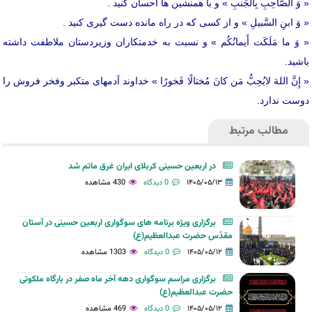
« وَ الصّاحِبِ بِالجَنبِ » و با همنشین ها احسان کنید .
« وَ ابنِ السَّبیلِ » و از کسی که در راه مانده دست گیری کنید .
« وَ ما مَلَکَت أَیمانُکُم » و نسبت به خدمتکاران وزیردستان ملاطفت داشته
باشید.
« إِنَّ اللهَ لایُحِبُّ مَن کانَ مُختالًا فَخورًا » خداوند آدمهای متکبر وفخر فروش را
دوست ندارد.
مطالب مرتبط
در اربعین حسینی کربلای ایران غرق ماتم شد
۱۴۰۵/۰۵/۱۳
0 دیدگاه
430 مشاهده
برگزاری ویژه برنامه های سوگواری اربعین حسینی در آستان
مقدّس حضرت عبدالعظیم(ع)
۱۴۰۵/۰۵/۱۲
0 دیدگاه
1303 مشاهده
برگزاری مراسم سوگواری دهه آخر ماه صفر در بارگاه ملکوتی
حضرت عبدالعظیم(ع)
۱۴۰۵/۰۵/۱۲
0 دیدگاه
469 مشاهده