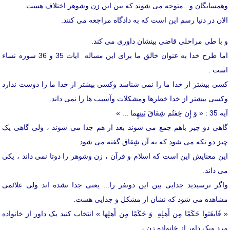
وهمسایگان و...متوجه می شوند که بین این زن وشوهر اختلاف هست.
الان در دنیا رسم این است که به دادگاه مراجعه می کنند.
و با طی مراحلی قاضی بینشان داوری می کند.
اما طرح خدا به عنوان خالق ما برای این مساله ایات 35 و 36 سوره نساء
است .
کسی بیشتر از خدا ما را نمی شناسد وکسی بیشتر از خدا ما را دوست ندارد
وکسی بیشتر از خدا خطرها ومشکلات وآسیب ها را نمی داند.
آیه 35 : « وَ إِن خِفتُم شِقاقَ بَینِهِما ... »
گاهی دو چیز باهم جمع می شوند بعد از هم جدا می شوند ، ولی گاهی یک
چیز دو تکه می شود که به آن شِقاق گفته می شود.
این معنایش این است که اسلام و قرآن ، زن وشوهر را دوتا نمی داند ، یکی
می داند.
واگر ترسیدید جدایی بین این دونفر را... یعنی جدا نشده اند ولی علائمی
مشاهده می شود که نشان از مشکل و جدایی هست.
« فَابعَثوا حَکَمًا مِن أَهلِهِ وَ حَکَمًا مِن أَهلِها » انتخاب کنید یک داور از خانواده
مرد ویک داور از خانواده زن ،