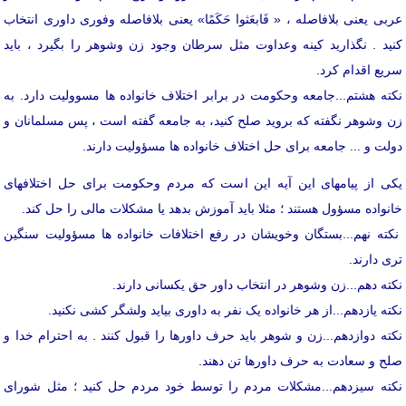
عربی یعنی بلافاصله ، « فَابعَثوا حَکَمًا» یعنی بلافاصله وفوری داوری انتخاب
کنید . نگذارید کینه وعداوت مثل سرطان وجود زن وشوهر را بگیرد ، باید
سریع اقدام کرد.
نکته هشتم...جامعه وحکومت در برابر اختلاف خانواده ها مسوولیت دارد. به
زن وشوهر نگفته که بروید صلح کنید، به جامعه گفته است ، پس مسلمانان و
دولت و ... جامعه برای حل اختلاف خانواده ها مسؤولیت دارند.
یکی از پیامهای این آیه این است که مردم وحکومت برای حل اختلافهای
خانواده مسؤول هستند ؛ مثلا باید آموزش بدهد یا مشکلات مالی را حل کند.
نکته نهم...بستگان وخویشان در رفع اختلافات خانواده ها مسؤولیت سنگین
تری دارند.
نکته دهم...زن وشوهر در انتخاب داور حق یکسانی دارند.
نکته یازدهم...از هر خانواده یک نفر به داوری بیاید ولشگر کشی نکنید.
نکته دوازدهم...زن و شوهر باید حرف داورها را قبول کنند . به احترام خدا و
صلح و سعادت به حرف داورها تن دهند.
نکته سیزدهم...مشکلات مردم را توسط خود مردم حل کنید ؛ مثل شورای