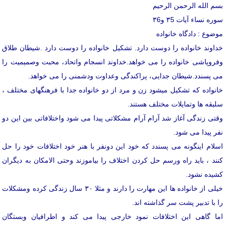
بسم الله الرحمن الرحیم
سوره نساء آیات ۳5 و۳6
موضوع : دادگاه خانواده
خداوند خانواده را دوست دارد
. تشکیل خانواده را دوست دارد .شیطان طلاق
وفروپاشی خانواده را می خواهد.خداوند انسجام واتحاد، محبت وصمیمیت را
می پسندد.شیطان جدایی، پراکندگی وعداوت ودشمنی را می خواهد.
خانواده که تشکیل میشود زن و مرد از دو خانواده جدا با فرهنگهای مختلف ،
سلیقه ها وتمایلات مختلف هستند.
وقتی زندگی آغاز شد آرام آرام مشکلاتی پیدا می شود واختلافاتی بین این دو
نفر پیدا می شود.
اسلام اینگونه می پسندد که خود این دونفر با هنر خود اختلافات خود را حل
کنند ، باید راه ورسم حل کردن اختلاف را بیاموزند وحتی الامکان به دیگران
کشیده نشود.
خیلی از خانواده ها این مهارت را دارند و مثلا ۳۰ سال زندگی کرده ومشکلات
را با تدبیر پشت سر گذاشته اند.
اما گاهی این اختلافات نمود خارجی پیدا می کند و اطرافیان وبستگان