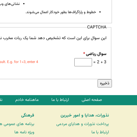
نشانی‌های وب 
خطوط و پاراگراف‌ها بطور خودکار اعمال می‌شوند.
CAPTCHA
این سوال برای این است که تشخیص دهد شما یک ربات مخرب نی
سوال ریاضی
*
3 + 2 =
t. E.g. for 1+3, enter 4.
صفحه اصلی
ارتباط با ما
ماهنامه خادم
نق
نذورات، هدایا و امور خیرین
فرهنگی
پرداخت نذورات و هدایای مردمی
برنامه های عمومی ه
ارتباط با ما
ویژه نامه ها