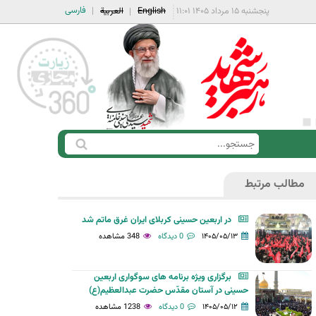
فارسی
پنجشنبه ۱۵ مرداد ۱۴۰۵ ۱۱:۰۱
English
العربية
ج
ف
س
ر
ت
مطالب مرتبط
م
ج
ج
و
در اربعین حسینی کربلای ایران غرق ماتم شد
س
۱۴۰۵/۰۵/۱۳
0 دیدگاه
348 مشاهده
ت
ج
برگزاری ویژه برنامه های سوگواری اربعین
و
حسینی در آستان مقدّس حضرت عبدالعظیم(ع)
۱۴۰۵/۰۵/۱۲
0 دیدگاه
1238 مشاهده