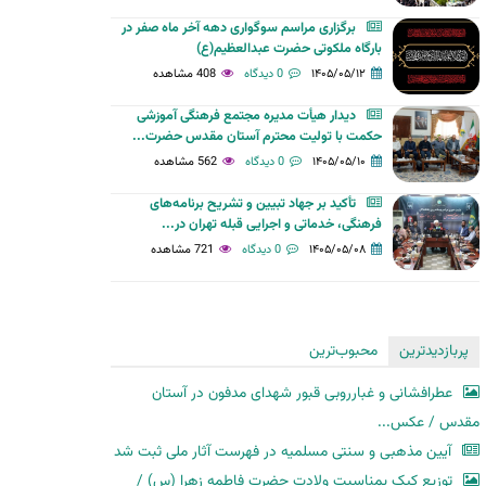
برگزاری مراسم سوگواری دهه آخر ماه صفر در
بارگاه ملکوتی حضرت عبدالعظیم(ع)
۱۴۰۵/۰۵/۱۲
0 دیدگاه
408 مشاهده
دیدار هیأت مدیره مجتمع فرهنگی آموزشی
حکمت با تولیت محترم آستان مقدس حضرت...
۱۴۰۵/۰۵/۱۰
0 دیدگاه
562 مشاهده
تأکید بر جهاد تبیین و تشریح برنامه‌های
فرهنگی، خدماتی و اجرایی قبله تهران در...
۱۴۰۵/۰۵/۰۸
0 دیدگاه
721 مشاهده
پربازدیدترین
محبوب‌ترین
عطرافشانی و غبارروبی قبور شهدای مدفون در آستان
مقدس / عکس...
آیین مذهبی و سنتی مسلمیه در فهرست آثار ملی ثبت شد
توزیع کیک بمناسبت ولادت حضرت فاطمه زهرا (س) /