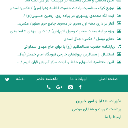
آیین مذهبی و سنتی مسلمیه در فهرست آثار ملی ثبت شد
توزیع کیک بمناسبت ولادت حضرت فاطمه زهرا (س) / عکس: اسدی
آیت الله محمدی ریشهری در پیاده روی اربعین حسینی(ع) /
آغاز عزاداری دهه اول محرم در مسجد جامع حرم مطهر/ عکس:...
ویژه برنامه مبعث حضرت رسول اکرم(ص) / عکس: مهدی شامحمدی
دعای توسل / عکس: جلال اسدی
زیارتنامه حضرت عبدالعظیم (ع) با نوای حاج مهدی سماواتی
استقبال از مسافرین پروازهای خارجی فرودگاه امام خمینی(ره)...
آئین اختتامیه کلاسهای حفظ و قرائت مرکز آموزش قرآن کریم /...
صفحه اصلی
ارتباط با ما
ماهنامه خادم
نقشه
نذورات، هدایا و امور خیرین
پرداخت نذورات و هدایای مردمی
ارتباط با ما