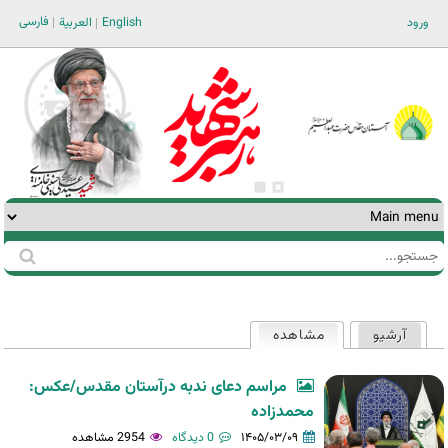
Jump to navigation
فارسی
ورود
English
العربية
جستجو
فرم
جستجو
آرشیو
مشاهده
(لبه فعال)
تب‌های
اولیه
مراسم دعای ندبه درآستان مقدس/عکس:
محمدزاده
۱۴۰۵/۰۳/۰۹
0 دیدگاه
2954 مشاهده