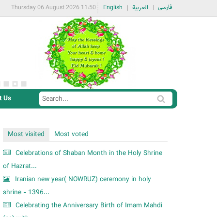
فارسی
Thursday 06 August 2026 11:50
English
العربية
t Us
S
S
e
e
a
a
Most visited
Most voted
r
r
c
Celebrations of Shaban Month in the Holy Shrine
c
h
of Hazrat...
h
Iranian new year( NOWRUZ) ceremony in holy
f
shrine - 1396...
o
Celebrating the Anniversary Birth of Imam Mahdi
r