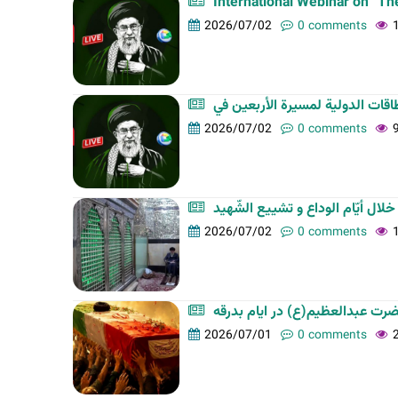
International Webinar on “The
t
2026/07/02
0 comments
a
b
s
2026/07/02
0 comments
2026/07/02
0 comments
2026/07/01
0 comments