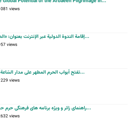
 Global Potential of the Arbaeen Pilgrimage in...
1081 views
إقامة الندوة الدولية عبر الإنترنت بعنوان: «الطاقات الدولية لمسيرة الأربعين في...
957 views
تفتح أبواب الحرم المطهر على مدار السّاعة خلال أيّام الوداع و تشييع الشّهيد...
1229 views
راهنمای زائر و ویژه برنامه های فرهنگی حرم حضرت عبدالعظیم(ع) در ایام بدرقه...
2632 views