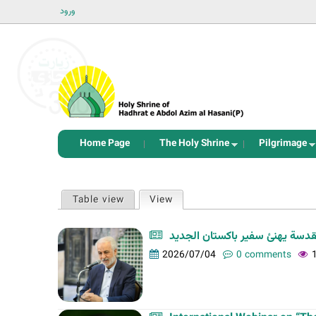
ورود
Home Page
The Holy Shrine
Pilgrimage
P
Table view
View
(active tab)
r
i
m
2026/07/04
0 comments
a
r
y