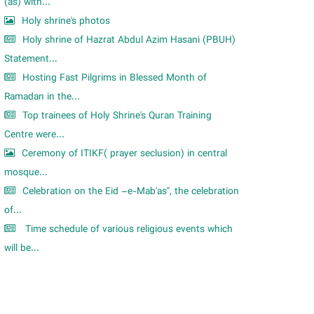
m
(as) with...
Holy shrine's photos
Holy shrine of Hazrat Abdul Azim Hasani (PBUH)
Statement...
Hosting Fast Pilgrims in Blessed Month of
Ramadan in the...
Top trainees of Holy Shrine's Quran Training
Centre were...
Ceremony of ITIKF( prayer seclusion) in central
mosque...
Celebration on the Eid –e-Mab'as", the celebration
of...
Time schedule of various religious events which
will be...