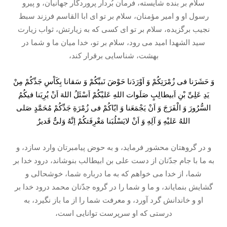
سلام بر بنده شايسته، فرمان بُردار پروردگار جهانيان، و پيرو
رسول او و امير مؤمنان، سلام بر تو اى ابا القاسم فرزند سبط
نجيب برگزيده، سلام بر تو اى كسی كه به زيارتش، ثواب زيارت
سيد الشهدا اميد می رود، سلام بر تو، خدا ميان ما و شما در
بهشت، شناسايى برقرار كند،
وَ حَشَرَنا فی زُمْرَتِكُمْ وَ اَوْرَدَنا حَوْضَ نَبیِّكُمْ وَ سَقانا بِكَاْسِ جَدِّكُمْ مِنْ
یَدِ عَلِیِّ بْنِ اَبیطالِبٍ صَلَوات اللهِ عَلیْكُمْ اَسْئَلُ اللهَ اَنْ یُرِیَنا فیكُمُ
السُّرُورَ وَ الْفَرَجَ وَ اَنْ یَجْمَعَنا وَ ایّاكُمْ فی زُمْرَةِ جَدِّكُمْ مُحَمَّدٍ صَلی
اللهُ عَلیْهِ وَ آلِهِ وَ اَنْ لایَسْلُبَنا مَعْرِفَتكُمْ اِنَّهُ وَلیٌّ قَدیرٌ
و در گروهتان محشور فرمايد، و به حوض پيامبرتان وارد سازد، و
به ما با جام جدّتان از دست على بن ابيطالب بنوشاند، درود خدا بر
شما، از خدا می خواهم كه به ما درباره شما، خوشحالى و
گشايش بنماياند، و ما و شما را در گروه جدّتان محمد درود خدا بر
او و خاندانش گرد آورد، و معرفت شما را از ما باز نگيرد، به
درستى كه او سرپرست توانايى است،