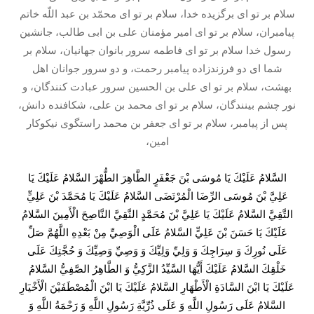
سلام بر تو اى برگزيده خدا، سلام بر تو اى محمّد بن عبد اللّه خاتم
پيامبران، سلام بر تو اى امير مؤمنان على بن ابى طالب، جانشين
رسول خدا سلام بر تو اى فاطمه سرور بانوان جهانيان، سلام بر
شما اى دو فرزندزاده پيامبر رحمت، و دو سرور جوانان اهل
بهشت، سلام بر تو اى على بن الحسين سرور عبادت كنندگان، و
نور چشم بينندگان، سلام بر تو اى محمد بن على، شكافنده دانش،
پس از پيامبر، سلام بر تو اى جعفر بن محمد راستگوى نيكوكار
امين،
السَّلامُ عَلَيْكَ يَا مُوسَى بْنَ جَعْفَرٍ الطَّاهِرَ الطُّهْرَ السَّلامُ عَلَيْكَ يَا
عَلِيَّ بْنَ مُوسَى الرِّضَا الْمُرْتَضَى السَّلامُ عَلَيْكَ يَا مُحَمَّدَ بْنَ عَلِيٍّ
التَّقِيَّ السَّلامُ عَلَيْكَ يَا عَلِيَّ بْنَ مُحَمَّدٍ النَّقِيَّ النَّاصِحَ الْأَمِينَ السَّلامُ
عَلَيْكَ يَا حَسَنَ بْنَ عَلِيٍّ السَّلامُ عَلَى الْوَصِيِّ مِنْ بَعْدِهِ اللَّهُمَّ صَلِّ
عَلَى نُورِكَ وَ سِرَاجِكَ وَ وَلِيِّ وَلِيِّكَ وَ وَصِيِّ وَصِيِّكَ وَ حُجَّتِكَ عَلَى
خَلْقِكَ السَّلامُ عَلَيْكَ أَيُّهَا السَّيِّدُ الزَّكِيُّ وَ الطَّاهِرُ الصَّفِيُّ السَّلامُ
عَلَيْكَ يَا ابْنَ السَّادَةِ الْأَطْهَارِ السَّلامُ عَلَيْكَ يَا ابْنَ الْمُصْطَفَيْنَ الْأَخْيَارِ
السَّلامُ عَلَى رَسُولِ اللَّهِ وَ عَلَى ذُرِّيَّةِ رَسُولِ اللَّهِ وَ رَحْمَةُ اللَّهِ وَ