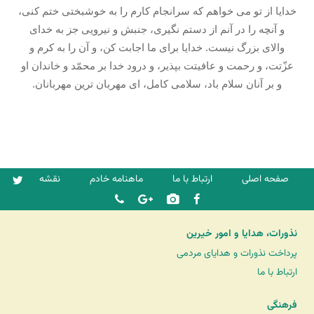
خدايا از تو می خواهم كه سرانجام كارم را به خوشبختى ختم كنى،
و آنچه را در آنم از دستم نگيرى، جنبش و نيرويى جز به خداى
والاى بزرگ نيست. خدايا براى ما اجابت كن، و آن را به كرم و
عزّتت، و رحمت و عافيتت بپذير، و درود خدا بر محمّد و خاندان او
و بر آنان سلام باد، سلامى كامل، اى مهربان ترين مهربانان.
صفحه اصلی
ارتباط با ما
ماهنامه خادم
نقشه
نذورات، هدایا و امور خیرین
پرداخت نذورات و هدایای مردمی
ارتباط با ما
فرهنگی