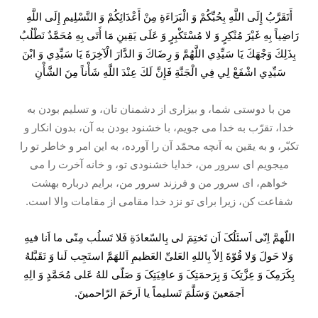
أَتَقَرَّبُ إِلَى اللَّهِ بِحُبِّكُمْ وَ الْبَرَاءَةِ مِنْ أَعْدَائِكُمْ وَ التَّسْلِيمِ إِلَى اللَّهِ
رَاضِياً بِهِ غَيْرَ مُنْكِرٍ وَ لا مُسْتَكْبِرٍ وَ عَلَى يَقِينِ مَا أَتَى بِهِ مُحَمَّدٌ نَطْلُبُ
بِذَلِكَ وَجْهَكَ يَا سَيِّدِي اللَّهُمَّ وَ رِضَاكَ وَ الدَّارَ الْآخِرَةَ يَا سَيِّدِي وَ ابْنَ
سَيِّدِي اشْفَعْ لِي فِي الْجَنَّةِ فَإِنَّ لَكَ عِنْدَ اللَّهِ شَأْناً مِنَ الشَّأْنِ
من با دوستى شما، و بيزارى از دشمنان تان، و تسليم بودن به
خدا، تقرّب به خدا می جويم، با خشنود بودن به آن، بدون انكار و
تكبّر، و به يقين به آنچه محمّد آن را آورده، به اين امر و خاطر تو را
میجويم اى سرور من، خدايا خشنودى تو، و خانه آخرت را می
خواهم، اى سرور من و فرزند سرور من، برايم درباره بهشت
شفاعت كن، زيرا براى تو نزد خدا مقامى از مقامات والا است.
اللّهمَّ اِنّی اَسئَلُکَ اَن تَختِمَ لی بِالسّعادَةِ فَلا تَسلُب مِنّی ما اَنا فیهِ
وَلا حَولَ وَلا قُوّةَ اِلاّ بِاللهِ العَلیِّ العَظیمِ اَللهَمَّ استَجِب لَنا وَ تَقَبَّلهُ
بِکَرَمِکَ وَ عِزَّتِکَ وَ بِرَحمَتِکَ وَ عافِیَتِکَ وَ صَلّی للهُ عَلی مُحَمَّدٍ وَ الِهِ
اَجمَعینَ وَسَلَّمَ تَسلیماً یا اَرحَمَ الرّاحمینَ.