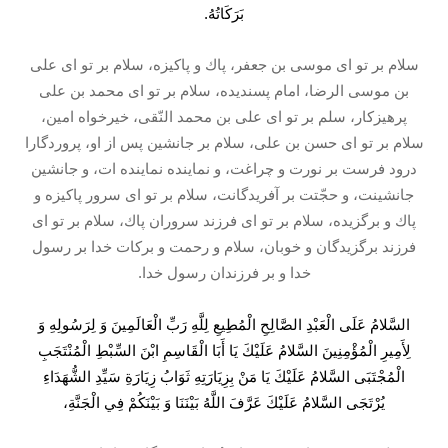
بَرَكَاتُهُ.
سلام بر تو اى موسى بن جعفر، پاك و پاكيزه، سلام بر تو اى على
بن موسى الرضا، امام پسنديده، سلام بر تو اى محمد بن على
پرهيزکار، سلم بر تو اى على بن محمد النّقى، خيرخواه امين،
سلام بر تو اى حسن بن على، سلام بر جانشين پس از او، پروردگارا
درود فرست بر نورت و چراغت، و نماينده نماينده ات، و جانشين
جانشينت، و حجّتت بر آفريدگانت، سلام بر تو اى سرور پاكيزه و
پاك و برگزيده، سلام بر تو اى فرزند سروران پاك، سلام بر تو اى
فرزند برگزيدگان و خوبان، سلام و رحمت و بركات خدا بر رسول
خدا و بر فرزندان رسول خدا.
السَّلامُ عَلَى الْعَبْدِ الصَّالِحِ الْمُطِيعِ لِلَّهِ رَبِّ الْعَالَمِينَ وَ لِرَسُولِهِ وَ
لِأَمِيرِ الْمُؤْمِنِينَ السَّلامُ عَلَيْكَ يَا أَبَا الْقَاسِمِ ابْنَ السِّبْطِ الْمُنْتَجَبِ
الْمُجْتَبَى السَّلامُ عَلَيْكَ يَا مَنْ بِزِيَارَتِهِ ثَوَابُ زِيَارَةِ سَيِّدِ الشُّهَدَاءِ
يُرْتَجَى السَّلامُ عَلَيْكَ عَرَّفَ اللَّهُ بَيْنَنَا وَ بَيْنَكُمْ فِي الْجَنَّةِ،