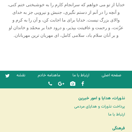
خدايا از تو می خواهم كه سرانجام كارم را به خوشبختى ختم كنى،
و آنچه را در آنم از دستم نگيرى، جنبش و نيرويى جز به خداى
والاى بزرگ نيست. خدايا براى ما اجابت كن، و آن را به كرم و
عزّتت، و رحمت و عافيتت بپذير، و درود خدا بر محمّد و خاندان او
و بر آنان سلام باد، سلامى كامل، اى مهربان ترين مهربانان.
صفحه اصلی
ارتباط با ما
ماهنامه خادم
نقشه
نذورات، هدایا و امور خیرین
پرداخت نذورات و هدایای مردمی
ارتباط با ما
فرهنگی