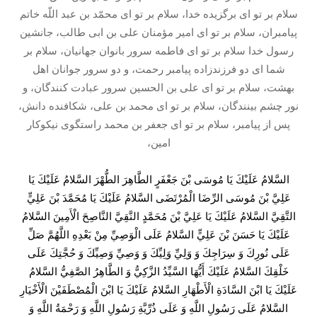
سلام بر تو اى برگزيده خدا، سلام بر تو اى محمّد بن عبد اللّه خاتم
پيامبران، سلام بر تو اى امير مؤمنان على بن ابى طالب، جانشين
رسول خدا سلام بر تو اى فاطمه سرور بانوان جهانيان، سلام بر
شما اى دو فرزندزاده پيامبر رحمت، و دو سرور جوانان اهل
بهشت، سلام بر تو اى على بن الحسين سرور عبادت كنندگان، و
نور چشم بينندگان، سلام بر تو اى محمد بن على، شكافنده دانش،
پس از پيامبر، سلام بر تو اى جعفر بن محمد راستگوى نيكوكار
امين،
السَّلامُ عَلَيْكَ يَا مُوسَى بْنَ جَعْفَرٍ الطَّاهِرَ الطُّهْرَ السَّلامُ عَلَيْكَ يَا
عَلِيَّ بْنَ مُوسَى الرِّضَا الْمُرْتَضَى السَّلامُ عَلَيْكَ يَا مُحَمَّدَ بْنَ عَلِيٍّ
التَّقِيَّ السَّلامُ عَلَيْكَ يَا عَلِيَّ بْنَ مُحَمَّدٍ النَّقِيَّ النَّاصِحَ الْأَمِينَ السَّلامُ
عَلَيْكَ يَا حَسَنَ بْنَ عَلِيٍّ السَّلامُ عَلَى الْوَصِيِّ مِنْ بَعْدِهِ اللَّهُمَّ صَلِّ
عَلَى نُورِكَ وَ سِرَاجِكَ وَ وَلِيِّ وَلِيِّكَ وَ وَصِيِّ وَصِيِّكَ وَ حُجَّتِكَ عَلَى
خَلْقِكَ السَّلامُ عَلَيْكَ أَيُّهَا السَّيِّدُ الزَّكِيُّ وَ الطَّاهِرُ الصَّفِيُّ السَّلامُ
عَلَيْكَ يَا ابْنَ السَّادَةِ الْأَطْهَارِ السَّلامُ عَلَيْكَ يَا ابْنَ الْمُصْطَفَيْنَ الْأَخْيَارِ
السَّلامُ عَلَى رَسُولِ اللَّهِ وَ عَلَى ذُرِّيَّةِ رَسُولِ اللَّهِ وَ رَحْمَةُ اللَّهِ وَ