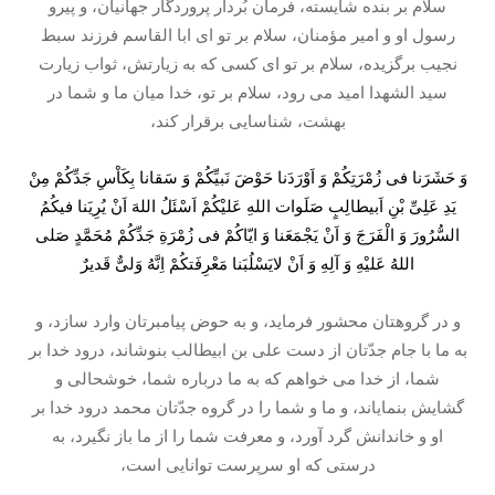
سلام بر بنده شايسته، فرمان بُردار پروردگار جهانيان، و پيرو
رسول او و امير مؤمنان، سلام بر تو اى ابا القاسم فرزند سبط
نجيب برگزيده، سلام بر تو اى كسی كه به زيارتش، ثواب زيارت
سيد الشهدا اميد می رود، سلام بر تو، خدا ميان ما و شما در
بهشت، شناسايى برقرار كند،
وَ حَشَرَنا فی زُمْرَتِكُمْ وَ اَوْرَدَنا حَوْضَ نَبیِّكُمْ وَ سَقانا بِكَاْسِ جَدِّكُمْ مِنْ
یَدِ عَلِیِّ بْنِ اَبیطالِبٍ صَلَوات اللهِ عَلیْكُمْ اَسْئَلُ اللهَ اَنْ یُرِیَنا فیكُمُ
السُّرُورَ وَ الْفَرَجَ وَ اَنْ یَجْمَعَنا وَ ایّاكُمْ فی زُمْرَةِ جَدِّكُمْ مُحَمَّدٍ صَلی
اللهُ عَلیْهِ وَ آلِهِ وَ اَنْ لایَسْلُبَنا مَعْرِفَتكُمْ اِنَّهُ وَلیٌّ قَدیرٌ
و در گروهتان محشور فرمايد، و به حوض پيامبرتان وارد سازد، و
به ما با جام جدّتان از دست على بن ابيطالب بنوشاند، درود خدا بر
شما، از خدا می خواهم كه به ما درباره شما، خوشحالى و
گشايش بنماياند، و ما و شما را در گروه جدّتان محمد درود خدا بر
او و خاندانش گرد آورد، و معرفت شما را از ما باز نگيرد، به
درستى كه او سرپرست توانايى است،