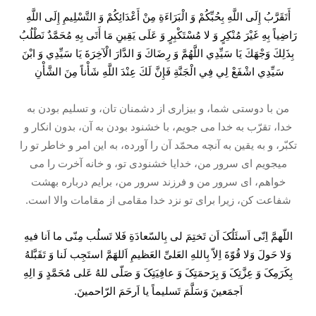
أَتَقَرَّبُ إِلَى اللَّهِ بِحُبِّكُمْ وَ الْبَرَاءَةِ مِنْ أَعْدَائِكُمْ وَ التَّسْلِيمِ إِلَى اللَّهِ
رَاضِياً بِهِ غَيْرَ مُنْكِرٍ وَ لا مُسْتَكْبِرٍ وَ عَلَى يَقِينِ مَا أَتَى بِهِ مُحَمَّدٌ نَطْلُبُ
بِذَلِكَ وَجْهَكَ يَا سَيِّدِي اللَّهُمَّ وَ رِضَاكَ وَ الدَّارَ الْآخِرَةَ يَا سَيِّدِي وَ ابْنَ
سَيِّدِي اشْفَعْ لِي فِي الْجَنَّةِ فَإِنَّ لَكَ عِنْدَ اللَّهِ شَأْناً مِنَ الشَّأْنِ
من با دوستى شما، و بيزارى از دشمنان تان، و تسليم بودن به
خدا، تقرّب به خدا می جويم، با خشنود بودن به آن، بدون انكار و
تكبّر، و به يقين به آنچه محمّد آن را آورده، به اين امر و خاطر تو را
میجويم اى سرور من، خدايا خشنودى تو، و خانه آخرت را می
خواهم، اى سرور من و فرزند سرور من، برايم درباره بهشت
شفاعت كن، زيرا براى تو نزد خدا مقامى از مقامات والا است.
اللّهمَّ اِنّی اَسئَلُکَ اَن تَختِمَ لی بِالسّعادَةِ فَلا تَسلُب مِنّی ما اَنا فیهِ
وَلا حَولَ وَلا قُوّةَ اِلاّ بِاللهِ العَلیِّ العَظیمِ اَللهَمَّ استَجِب لَنا وَ تَقَبَّلهُ
بِکَرَمِکَ وَ عِزَّتِکَ وَ بِرَحمَتِکَ وَ عافِیَتِکَ وَ صَلّی للهُ عَلی مُحَمَّدٍ وَ الِهِ
اَجمَعینَ وَسَلَّمَ تَسلیماً یا اَرحَمَ الرّاحمینَ.