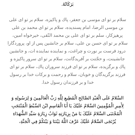
بَرَكَاتُهُ.
سلام بر تو اى موسى بن جعفر، پاك و پاكيزه، سلام بر تو اى على
بن موسى الرضا، امام پسنديده، سلام بر تو اى محمد بن على
پرهيزکار، سلم بر تو اى على بن محمد النّقى، خيرخواه امين،
سلام بر تو اى حسن بن على، سلام بر جانشين پس از او، پروردگارا
درود فرست بر نورت و چراغت، و نماينده نماينده ات، و جانشين
جانشينت، و حجّتت بر آفريدگانت، سلام بر تو اى سرور پاكيزه و
پاك و برگزيده، سلام بر تو اى فرزند سروران پاك، سلام بر تو اى
فرزند برگزيدگان و خوبان، سلام و رحمت و بركات خدا بر رسول
خدا و بر فرزندان رسول خدا.
السَّلامُ عَلَى الْعَبْدِ الصَّالِحِ الْمُطِيعِ لِلَّهِ رَبِّ الْعَالَمِينَ وَ لِرَسُولِهِ وَ
لِأَمِيرِ الْمُؤْمِنِينَ السَّلامُ عَلَيْكَ يَا أَبَا الْقَاسِمِ ابْنَ السِّبْطِ الْمُنْتَجَبِ
الْمُجْتَبَى السَّلامُ عَلَيْكَ يَا مَنْ بِزِيَارَتِهِ ثَوَابُ زِيَارَةِ سَيِّدِ الشُّهَدَاءِ
يُرْتَجَى السَّلامُ عَلَيْكَ عَرَّفَ اللَّهُ بَيْنَنَا وَ بَيْنَكُمْ فِي الْجَنَّةِ،