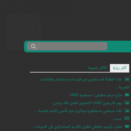
ا
ب
س
ح
ت
أكثر زيارة
الأكثر تصويتا
ث
م
لقاء الطلبة المسلمين من فرنسا و مدغشقر والإمارات
ا
العربية...
ر
حاج میثم مطیعی/ مسلمیه 1445
ة
یوم الاربعین 1445/التصویر فضل الله بیجنی
ا
لقاء مسلمي سنغافورة وماليزيا مع الأمين العام للعتبة...
ل
ب
تست
ح
تقدير تكريم حافظي القران الكريم المشاركين في الدورات...