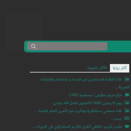
ا
ب
س
ح
ت
أكثر زيارة
الأكثر تصويتا
ث
م
لقاء الطلبة المسلمين من فرنسا و مدغشقر والإمارات
ا
العربية...
ر
حاج میثم مطیعی/ مسلمیه 1445
ة
یوم الاربعین 1445/التصویر فضل الله بیجنی
ا
لقاء مسلمي سنغافورة وماليزيا مع الأمين العام للعتبة...
ل
ب
تست
ح
تقدير تكريم حافظي القران الكريم المشاركين في الدورات...