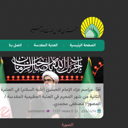
الصفحة الرئيسية
العتبة المقدسة
اتصل بنا
مراسم عزاء الإمام الحسين (عليه السلام) في العشرة
الثانية من شهر المحرم في العتبة العظیمیة المقدسة /
المصور : مصطفى محمدي.
1157 views
0 comments
١٤٤٨/٠١/١٧
الصورة