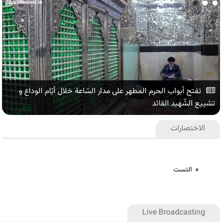
تفتح أبواب الحرم المطهر على مدار السّاعة خلال أيّام الوداع و
تشييع الشّهيد القائد
الاختصارات
التست
Live Broadcasting