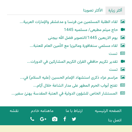
أكثر زيارة
الأكثر تصويتا
لقاء الطلبة المسلمين من فرنسا و مدغشقر والإمارات العربية...
حاج میثم مطیعی/ مسلمیه 1445
یوم الاربعین 1445/التصویر فضل الله بیجنی
لقاء مسلمي سنغافورة وماليزيا مع الأمين العام للعتبة...
تست
تقدير تكريم حافظي القران الكريم المشاركين في الدورات...
تست
مراسم عزاء ذكرى استشهاد الإمام الحسين (عليه السلام) في...
تفتح أبواب الحرم المطهر على مدار السّاعة خلال أيّام...
المستشار الخاص للشؤون الدولية في العتبة المقدسة يهنئ سفير...
الصفحه الرئیسیه
ارتباط با ما
ماهنامه خادم
نقشه
اتصل بنا