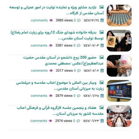
بازدید مشاور ویژه و نماینده تولیت در امور عمرانی و توسعه
آستان مقدس از کارگاه...
3985 views
0 comments
١٤٤٧/١٢/٢٤
بدرقه خانواده شهدای جنگ 12روزه برای زیارت امام رضا(ع)
توسط تولیت آستان مقدس...
3381 views
0 comments
١٤٤٧/٠٧/٠٣
حضور 200 زوج دانشجو در آستان مقدس حضرت
عبدالعظیم(ع)/عکس :مصطفی محمدی
3317 views
0 comments
١٤٤٧/٠٧/٠٢
وبینار بین المللی با موضوع اعتاب مقدسه و دیپلماسی
زیارت به میزبانی آستان مقدس...
2879 views
0 comments
١٤٤٧/٠٦/٢٥
هفتاد و پنجمین جلسه کارگروه قرآنی و فرهنگی اعتاب
مقدسه کشور به میزبانی آستان...
2974 views
0 comments
١٤٤٧/٠٦/٢٣