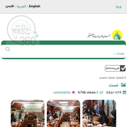
Jump to navigation
فارسی
ورود
English
العربية
Main men-AR
‏بحث
استمارة
البحث
فوق
0 users have voted.
تست
6746 views
0 comments
١٤٤٥/٠٢/١٩