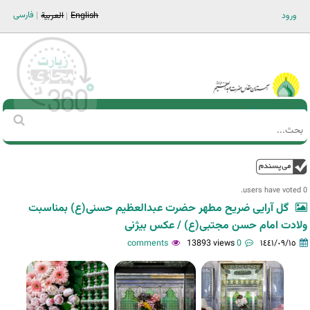
Jump to navigation
فارسی
ورود
English
العربية
Main men-AR
‏بحث
استمارة
البحث
فوق
0 users have voted.
گل آرایی ضریح مطهر حضرت عبدالعظیم حسنی(ع) بمناسبت
ولادت امام حسن مجتبی(ع) / عکس بیژنی
13893 views
0 comments
١٤٤١/٠٩/١٥