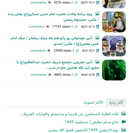
9270 views
0 comments
١٤٤٣/٠٩/١٦
ویژه برنامه ولادت حضرت امام حسن عسکری(ع) پخش زنده
/ عکس: حمیدرضا رستمی
17141 views
0 comments
١٤٤٢/٠٤/٠٩
آئین جزءخوانی روز پانزدهم ماه مبارک رمضان / میلاد امام
حسن مجتبی(ع) / عکس: اسدی
12959 views
0 comments
١٤٤١/٠٩/١٦
آئین غبارروبی مضجع شریف حضرت عبدالعظیم(ع) با
حضور آیت الله هاشمی علیا در شب...
8893 views
0 comments
١٤٤٥/٠٤/١٤
أكثر زيارة
الأكثر تصويتا
لقاء الطلبة المسلمين من فرنسا و مدغشقر والإمارات العربية...
حاج میثم مطیعی/ مسلمیه 1445
یوم الاربعین 1445/التصویر فضل الله بیجنی