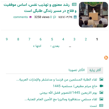
رشد معنوی و تهذیب نفس، اساس موفقیت
و فلاح در مسیر زندگی طلبگی است
3258 views
0 comments
١٤٤٧/٠٣/٢٤
الصفحات
9
8
7
6
5
4
3
2
1
…
بعدی ›
انتها »
أكثر زيارة
الأكثر تصويتا
لقاء الطلبة المسلمين من فرنسا و مدغشقر والإمارات العربية...
حاج میثم مطیعی/ مسلمیه 1445
یوم الاربعین 1445/التصویر فضل الله بیجنی
لقاء مسلمي سنغافورة وماليزيا مع الأمين العام للعتبة...
تست