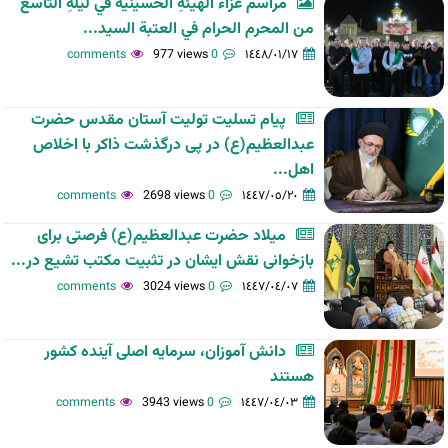
مراسم عزاء الهيئةِ الحسينية في ليلةِ التاسع
من المحرم الحرام في العتبة السيد...
977 views
0 comments
١٤٤٨/٠١/١٧
پیام تسلیت تولیت آستان مقدس حضرت
عبدالعظیم(ع) در پی درگذشت ذاکر با اخلاص
اهل...
2698 views
0 comments
١٤٤٧/٠٥/٢٠
میلاد حضرت عبدالعظیم(ع) فرصتی برای
بازخوانی نقش ایشان در تثبیت مکتب تشیع در...
3024 views
0 comments
١٤٤٧/٠٤/٠٧
دانش آموزان، سرمایه اصلی آینده کشور
هستند
3943 views
0 comments
١٤٤٧/٠٤/٠٣