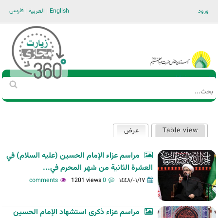
Jump to navigation
فارسی
ورود
English
العربية
Main men-AR
‏بحث
استمارة
البحث
Table view
عرض
(علامة التبويب النشطة)
التبويبات
الأساسية
مراسم عزاء الإمام الحسين (عليه السلام) في
العشرة الثانية من شهر المحرم في...
1201 views
0 comments
١٤٤٨/٠١/١٧
مراسم عزاء ذكرى استشهاد الإمام الحسين