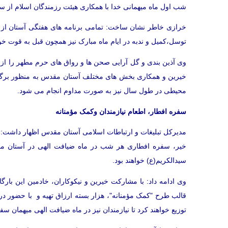
شب اول ماه میهمانی خدا با همکاری هیئت رزمندگان اسلام از ساعت 24 الی 2 بامداد از دیگر برنامه های این ا
خرازی خاطر نشان ساخت: تمامی برنامه های هفتگی آستان از ج
توسل،کمیل و ندبه در ایام ماه مبارک نیز همچون قبل به قوت خود
وی آذین بندی و گل آرایی صحن ها و رواق های حرم مطهر را از 
خیرین و همکاری بخش های مختلف آستان مقدس به منظور برگزا
محیطی در طول سال نیز به صورت مداوم انجام می شود.
سفره افطار، اطعام نیازمندان وکمک مؤمنانه
مدیرکل تبلیغات و ارتباطات اسلامی آستان مقدس اظهار داشت: به
خیر، سفره افطاری هر شب در ماه ضیافت الهی در آستان م
سیدالکریم(ع) خواهند بود.
وی ادامه داد: با مشارکت خیرین و نیکوکاران، خادمین این بار
قالب طرح "کمک مؤمنانه"، هزار بسته ارزاق تهیه و با حضور در
توزیع خواهند کرد تا نیازمندان نیز در ماه ضیافت الهی میهمان 