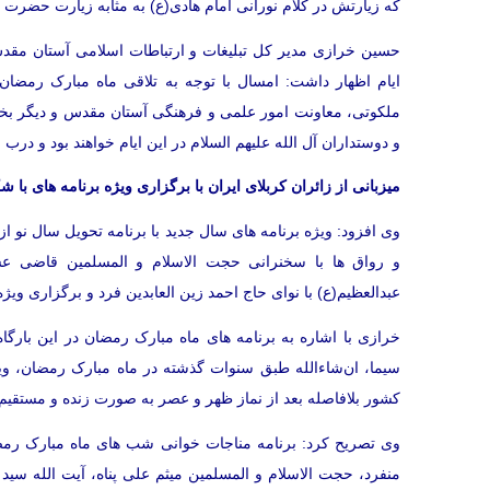
که زیارتش در کلام نورانی امام هادی(ع) به مثابه زیارت حضرت
حسین خرازی مدیر کل تبلیغات و ارتباطات اسلامی آستان مقدس
ایام اظهار داشت: امسال با توجه به تلاقی ماه مبارک رمضان
ملکوتی، معاونت امور علمی و فرهنگی آستان مقدس و دیگر بخش
و دوستداران آل الله علیهم السلام در این ایام خواهند بود و درب
میزبانی از زائران کربلای ایران با برگزاری ویژه برنامه های با ش
و رواق ها با سخنرانی حجت الاسلام و المسلمین قاضی ع
عبدالعظیم(ع) با نوای حاج احمد زین العابدین فرد و برگزاری ویژ
خرازی با اشاره به برنامه های ماه مبارک رمضان در این بارگ
سیما، ان‌شاء‌الله طبق سنوات گذشته در ماه مبارک رمضان، ویژ
کشور بلافاصله بعد از نماز ظهر و عصر به صورت زنده و مستقیم 
وی تصریح کرد: برنامه مناجات خوانی شب های ماه مبارک رمض
منفرد، حجت الاسلام و المسلمین میثم علی پناه، آیت الله سی