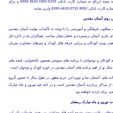
خرازی یادآور شد: بانیان خیر می توانند وجوه خود را برای تهیه بسته ارزاق به شماره کارت بانكی 5103-1942-4610-6393 و برای
461-6393 واریز نمایند.
ش روی آستان مقدس
ت مطلوب فرهنگی و آموزشی را با توجه به تأکیدات تولیت آستان مقدس
های جاری آستان برشمرده و خاطر نشان ساخت: همکاران ما در اداره کل
هبی ویژه کودکان و برپایی غرفه های کودک و میزهای مشاوره میزبان
برگزاری برنامه " شکوفه های بهار قرآن 1402 " ویژه کودکان و نوجوانان با برنامه های متنوعی همچون کتابخوانی، قصه های
 سال نو از اهم برنامه های آستان مقدس در حوزه کودک و نوجوان است.
خانه علم، آسمان نما و موزه این حرم مطهر در طول سال با حضور گروه
ز مراکز پربازدید آستان مقدس است و در ایام عید نوروز و ماه مبارک
 برای بازدید خواهند بود.
ات نوروز و ماه مبارک رمضان
منظور رعایت بیشتر شیوه نامه های بهداشتی در بخش خدمات زائر این