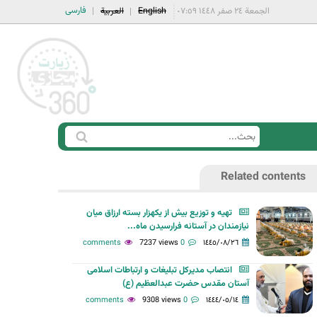
فارسی
الجمعة ٢٤ صفر ١٤٤٨ ٠٧:٥٩
English
العربية
ا
ب
س
ح
Related contents
ت
ث
م
تهیه و توزیع بیش از یکهزار بسته ارزاق میان
ا
نیازمندان در آستانه فرارسیدن ماه...
ر
7237 views
0 comments
١٤٤٥/٠٨/٢٦
ة
انتصاب مدیرکل تبلیغات و ارتباطات اسلامی
ا
آستان مقدس حضرت عبدالعظیم (ع)
ل
9308 views
0 comments
١٤٤٤/٠٥/١٤
ب