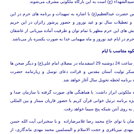
 سیدالشهداء (ع) است به این بارگاه ملکوتی مشرف می‌شوند.
 حضرت عبدالعظیم(ع) با اشاره به تمهیدات و برنامه های حرم در این
 و تعطیلات سال نو و عید نوروز و حضور پرشور زائران در این حریم
 های این حرم مطهر با تمام توان و ظرفیت آماده میزبانی از عاشقان
 حرم در ایام عید نوروز و ماه میهمانی خدا به صورت یکسره باز می‌باشد.
کوه متناسب با ایام
وی افزود: ویژه برنامه های سال جدید با برنامه تحویل سال نو از ساعت 24 دوشنبه 29 اسفندماه در مصلای امام علی(ع) و دیگر صحن ها
سکر تولیت آستان مقدس و قرائت دعای توسل و زیارتنامه حضرت
ه برنامه لحظه تحویل سال آغاز خواهد شد.
اه ملکوتی ابراز داشت: با هماهنگی های صورت گرفته با سازمان صدا و
ه برنامه ترتیل خوانی قرآن کریم با حضور قاریان ممتاز و بین المللی
به روی آنتن شبکه پنج سیما خواهد رفت.
ان با نوای حاج محمد رضا غلامرضازاده و با سخنرانی آیت الله حسن
د مهدی میرباقری و حجت الاسلام و المسلمین محمد مهدی ماندگاری، از