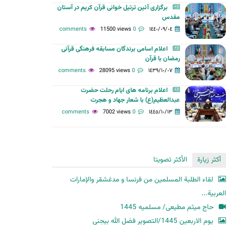
برگزاری آئین ترتیل ‌خوانی قرآن کریم در آستان
ح
مقدس
ث
11500 views
0 comments
١٤٤٠/٠٩/٠٤
اعلام اسامی برندگان مسابقه فرهنگی قرآنی
رمضان با قرآن
28095 views
0 comments
١٤٣٩/١٠/٠٧
اعلام برنامه های ایام رحلت حضرت
عبدالعظیم(ع) با شعار جهاد و هجرت
7002 views
0 comments
١٤٤٥/١٠/١٣
أكثر زيارة
الأكثر تصويتا
لقاء الطلبة المسلمين من فرنسا و مدغشقر والإمارات
العربية...
حاج میثم مطیعی/ مسلمیه 1445
یوم الاربعین 1445/التصویر فضل الله بیجنی