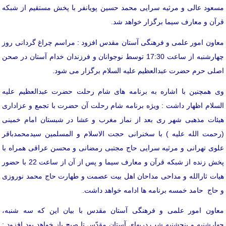
مسعود عالی و مرثیه سرایی محمد حسین پویانفر با پخش مستقیم از شبکه
قرآن و معارف سیما برگزار خواهد شد.
معاون امور علمی و فرهنگی آستان مقدس افزود : مراسم چراغ گردانی روز
چهارشنبه از ساعت 17:30 توسط نوجوانان و فرزندان خدام آستان در صحن
اصلی حرم حضرت عبدالعظیم علیه السلام برگزار می شود.
وی همچنین با اشاره به برنامه های شام رحلت حضرت عبدالعظیم علیه
السلام اظهار داشت : ویژه برنامه شام رحلت آن حضرت با تجمع و عزاداری
هیئات مذهبی شهر ری بعد از نماز مغرب و عشا در شبستان امام خمینی
(رحمت الله علیه ) با سخنرانی حجت الاسلام و المسلمین سیدمحمدباقر
علوی تهرانی و مرثیه سرایی حاج مجتبی رمضانی و محسن عراقی همراه با
پخش زنده از شبکه قرآن و معارف سیما و پس از آن از ساعت 22 با حضور
هیات ثارالله و مداحی مداحان اهل بیت عصمت و طهارت حاج محمد نوروزی
و حاج حامد خمسه برنامه ها ادامه خواهد داشت.
معاون امور علمی و فرهنگی آستان مقدس با بیان این که سه شنبه،
چهارشنبه و پنجشنبه شب دربهای آستان مقدّس تا صبح باز خواهد بود افزود :