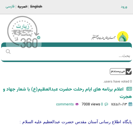
Jump to navigation
فارسی
ورود
English
العربية
Main men-AR
‏بحث
استمارة
البحث
فوق
0 users have voted.
اعلام برنامه های ایام رحلت حضرت عبدالعظیم(ع) با شعار جهاد و
هجرت
7008 views
0 comments
١٤٤٥/١٠/١٣
پایگاه اطلاع رسانی آستان مقدس حضرت عبدالعظیم علیه السلام :