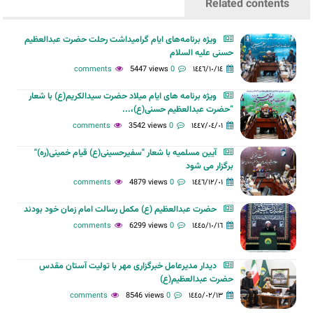
Related contents
ویژه برنامه‌های ایام گرامیداشت رحلت حضرت عبدالعظیم
حسنی علیه السلام
5447 views
0 comments
١٤٤٦/١٠/١٤
ویژه برنامه های ایام میلاد حضرت سیدالکریم(ع) با شعار
“حضرت عبدالعظیم حسنی(ع)،...
3542 views
0 comments
١٤٤٧/٠٤/٠١
آیین مسلمیه با شعار "سفیرحسینی(ع) قیام خمینی(ره)"
برگزار می شود
4879 views
0 comments
١٤٤٦/١٢/٠١
حضرت عبدالعظیم (ع) مکمل رسالت امام زمان خود بودند
6299 views
0 comments
١٤٤٥/١٠/١٦
دیدار مدیرعامل خبرگزاری مهر با تولیت آستان مقدس
حضرت عبدالعظیم(ع)
8546 views
0 comments
١٤٤٥/٠٢/١٣