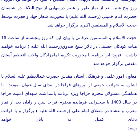
روز پنج شنبه بعد از نماز ظهر و عصر درسهایی از نهج البلاغه در شبستان
حضرت امام خمینی (رحمت الله علیه) با محوریت شعار جهاد و هجرت توسط
حجت الاسلام و المسلمین اکبری برگزار خواهد شد.
حجت الاسلام و المسلمین عرفاتی با بیان این که روز پنجشنبه از ساعت 16
هیات کودکان حسینی در تالار شیخ صدوق(رحمت الله علیه ) برنامه خواهند
داشت، افزود: این برنامه با محوریت تکریم امامزادگان واجب التعظیم آستان
مقدس برگزار خواهد شد.
معاون امور علمی و فرهنگی آستان مقدس حضرت عبدالعظیم علیه السلام با
اشاره به شهادت جمعی از نیروهای فراجا در ابتدای سال عنوان نمودند : با
هماهنگی مسئولان محترم فراجا ویژه برنامه پاسداشت شهدای امنیت فراجا
در سال 1403 با سخنرانی فرمانده محترم فراجا سردار رادان بعد از نماز
مغرب و عشاء در مصلای امام علی (رحمت الله علیه ) برگزار و با قرائت
دعای کمیل به پایان خواهد
رسید.