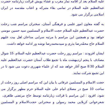
علیه السلام بعد از اقامه نماز مغرب و عشاء پویش قرائت زیارتنامه حضرت
عبدالعظیم علیه السلام در تمامی بقاء متبرکه و اعتاب مقدسه در ایران
اسلامی برگزار می شود.
به گفته معاون امور علمی و فرهنگی آستان، سخنران مراسم شب رحلت
حضرت عبدالعظیم علیه السلام حجت الاسلام و المسلمین سید حسین مومنی
خواهد بود و همچنین این مراسم با مرثیه سرایی مداحان اهل بیت علیهم
السلام حاج محمّدرضا بذری و سیدمحمدرضا نوشه ور ادامه خواهد داشت.
ایشان افزودند : مراسم روز رحلت حضرت عبدالعظیم علیه السلام، 15 شوال
مصادف با پنجم اردیبهشت ماه با تجمع طلاب آستان حضرت عبدالعظیم علیه
السلام 8:30 صبح آغاز خواهد شد که از علماء شهرری دعوت می شود تا در
این تجمع شرکت نمایند.
حجت الاسلام و المسلمین عرفاتی با بیان این که مراسم اصلی روز رحلت از
ساعت 10 صبح در مصلای امام علی علیه السلام حرم مطهر برگزار می
شود، افزود : این مراسم با قرائت زیارتنامه توسط حاج مرتضی طاهری،
شعرخوانی کربلایی محمد رسولی و سخنرانی حجت‌الاسلام و المسلمین