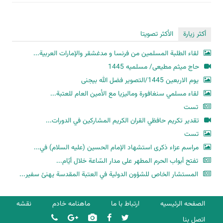
أكثر زيارة
الأكثر تصويتا
لقاء الطلبة المسلمين من فرنسا و مدغشقر والإمارات العربية...
حاج میثم مطیعی/ مسلمیه 1445
یوم الاربعین 1445/التصویر فضل الله بیجنی
لقاء مسلمي سنغافورة وماليزيا مع الأمين العام للعتبة...
تست
تقدير تكريم حافظي القران الكريم المشاركين في الدورات...
تست
مراسم عزاء ذكرى استشهاد الإمام الحسين (عليه السلام) في...
تفتح أبواب الحرم المطهر على مدار السّاعة خلال أيّام...
المستشار الخاص للشؤون الدولية في العتبة المقدسة يهنئ سفير...
الصفحه الرئیسیه
ارتباط با ما
ماهنامه خادم
نقشه
اتصل بنا