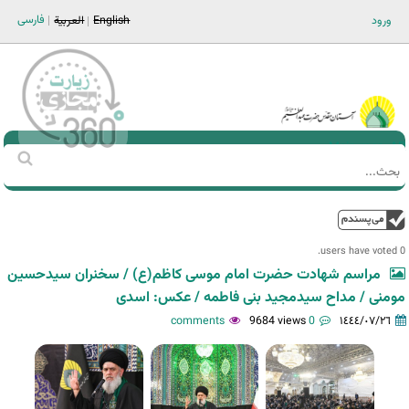
Jump to navigation
فارسی
ورود
English
العربية
Main men-AR
‏بحث
استمارة
البحث
فوق
0 users have voted.
مراسم شهادت حضرت امام موسی کاظم(ع) / سخنران سیدحسین
مومنی / مداح سیدمجید بنی فاطمه / عکس: اسدی
9684 views
0 comments
١٤٤٤/٠٧/٢٦