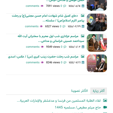
حسن مومنی و مداحی الیاس...
7091 views
0 comments
١٤٤٥/٠٥/١٤
دعای کمیل شام شهادت امام حسن مجتبی(ع) و رحلت
پیامبر اکرم اسلام(ص) / سلسله...
6527 views
0 comments
١٤٤٥/٠٢/٢٩
مراسم عزاداری شب اول محرم با سخنرانی آیت الله
سیداحمد حسینی خراسانی و مداحی...
9549 views
0 comments
١٤٤٥/٠١/٠٢
مراسم شب رحلت حضرت زینب کبری (س) / عکس: اسدی
8246 views
0 comments
١٤٤٤/٠٧/١٦
أكثر زيارة
الأكثر تصويتا
لقاء الطلبة المسلمين من فرنسا و مدغشقر والإمارات العربية...
حاج میثم مطیعی/ مسلمیه 1445