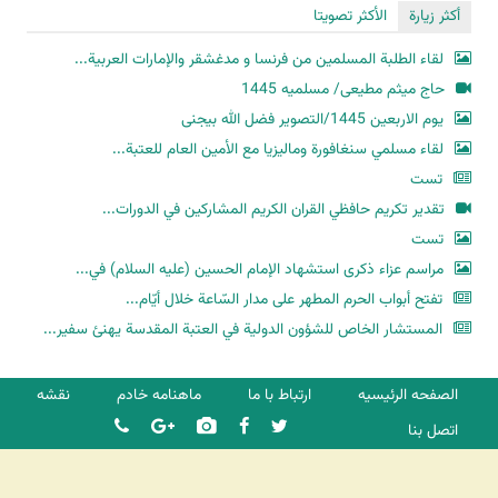
أكثر زيارة
الأكثر تصويتا
لقاء الطلبة المسلمين من فرنسا و مدغشقر والإمارات العربية...
حاج میثم مطیعی/ مسلمیه 1445
یوم الاربعین 1445/التصویر فضل الله بیجنی
لقاء مسلمي سنغافورة وماليزيا مع الأمين العام للعتبة...
تست
تقدير تكريم حافظي القران الكريم المشاركين في الدورات...
تست
مراسم عزاء ذكرى استشهاد الإمام الحسين (عليه السلام) في...
تفتح أبواب الحرم المطهر على مدار السّاعة خلال أيّام...
المستشار الخاص للشؤون الدولية في العتبة المقدسة يهنئ سفير...
الصفحه الرئیسیه
ارتباط با ما
ماهنامه خادم
نقشه
اتصل بنا