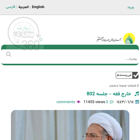
Jump to navigation
فارسی
ورود
English
العربية
Main men-AR
‏بحث
استمارة
البحث
فوق
0 users have voted.
خارج فقه - جلسه 802
11455 views
0 comments
١٤٤٣/٠٦/١٤