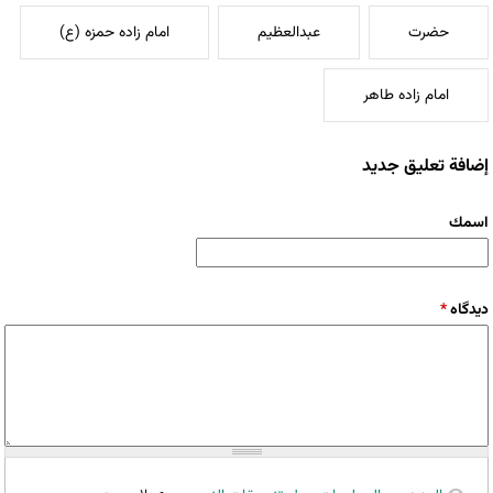
حضرت
عبدالعظیم
امام زاده حمزه (ع)
امام زاده طاهر
إضافة تعليق جديد
‏اسمك ‏
‏دیدگاه ‏
*