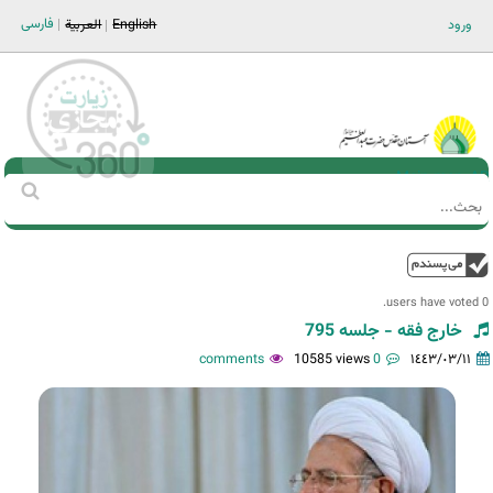
Jump to navigation
فارسی
ورود
English
العربية
Main men-AR
‏بحث
استمارة
البحث
فوق
0 users have voted.
خارج فقه - جلسه 795
10585 views
0 comments
١٤٤٣/٠٣/١١