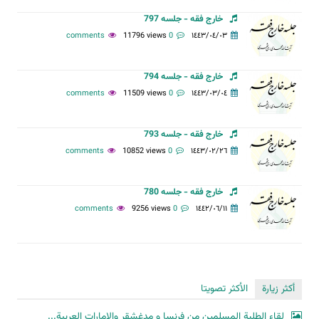
خارج فقه - جلسه 797
11796 views
0 comments
١٤٤٣/٠٤/٠٣
خارج فقه - جلسه 794
11509 views
0 comments
١٤٤٣/٠٣/٠٤
خارج فقه - جلسه 793
10852 views
0 comments
١٤٤٣/٠٢/٢٦
خارج فقه - جلسه 780
9256 views
0 comments
١٤٤٢/٠٦/١١
أكثر زيارة
الأكثر تصويتا
لقاء الطلبة المسلمين من فرنسا و مدغشقر والإمارات العربية...