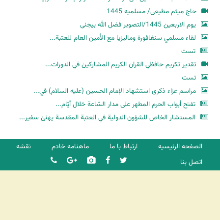
حاج میثم مطیعی/ مسلمیه 1445
یوم الاربعین 1445/التصویر فضل الله بیجنی
لقاء مسلمي سنغافورة وماليزيا مع الأمين العام للعتبة...
تست
تقدير تكريم حافظي القران الكريم المشاركين في الدورات...
تست
مراسم عزاء ذكرى استشهاد الإمام الحسين (عليه السلام) في...
تفتح أبواب الحرم المطهر على مدار السّاعة خلال أيّام...
المستشار الخاص للشؤون الدولية في العتبة المقدسة يهنئ سفير...
الصفحه الرئیسیه
ارتباط با ما
ماهنامه خادم
نقشه
اتصل بنا
شرکت کشتیرانی ترنگ دریا