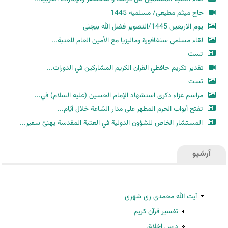
حاج میثم مطیعی/ مسلمیه 1445
یوم الاربعین 1445/التصویر فضل الله بیجنی
لقاء مسلمي سنغافورة وماليزيا مع الأمين العام للعتبة...
تست
تقدير تكريم حافظي القران الكريم المشاركين في الدورات...
تست
مراسم عزاء ذكرى استشهاد الإمام الحسين (عليه السلام) في...
تفتح أبواب الحرم المطهر على مدار السّاعة خلال أيّام...
المستشار الخاص للشؤون الدولية في العتبة المقدسة يهنئ سفير...
آرشیو
آیت الله محمدی ری شهری
تفسیر قرآن کریم
درس اخلاق