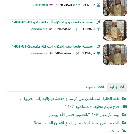
3276 views
0 comments
١٤٤٦/١١/٠٩
سلسله جلسه درس اخلاق- آیت الله منفرد09-02-1404
3209 views
0 comments
١٤٤٦/١١/٠٢
سلسله جلسه درس اخلاق- آیت الله منفرد26-01-1404
2859 views
0 comments
١٤٤٦/١٠/١٧
أكثر زيارة
الأكثر تصويتا
لقاء الطلبة المسلمين من فرنسا و مدغشقر والإمارات العربية...
حاج میثم مطیعی/ مسلمیه 1445
یوم الاربعین 1445/التصویر فضل الله بیجنی
لقاء مسلمي سنغافورة وماليزيا مع الأمين العام للعتبة...
تست