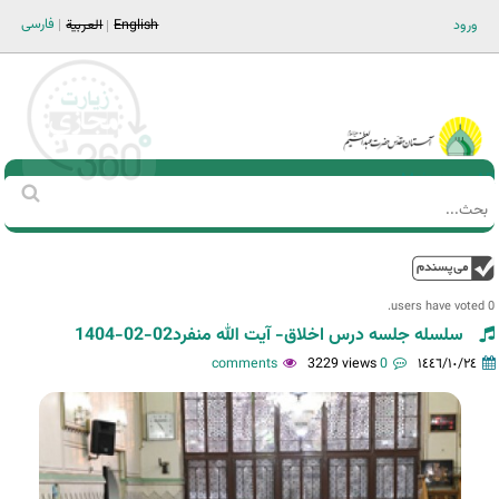
Jump to navigation
فارسی
ورود
English
العربية
Main men-AR
‏بحث
استمارة
البحث
فوق
0 users have voted.
سلسله جلسه درس اخلاق- آیت الله منفرد02-02-1404
3229 views
0 comments
١٤٤٦/١٠/٢٤