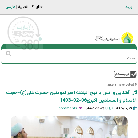
Jump to navigation
فارسی
ورود
English
العربية
Main men-AR
‏بحث
استمارة
البحث
فوق
0 users have voted.
آشنایی و انس با نهج البلاغه امیرالمومنین حضرت علی(ع)-حجت
الاسلام و المسلمین اکبری06-02-1403
5447 views
0 comments
١٤٤٥/١٠/١٩