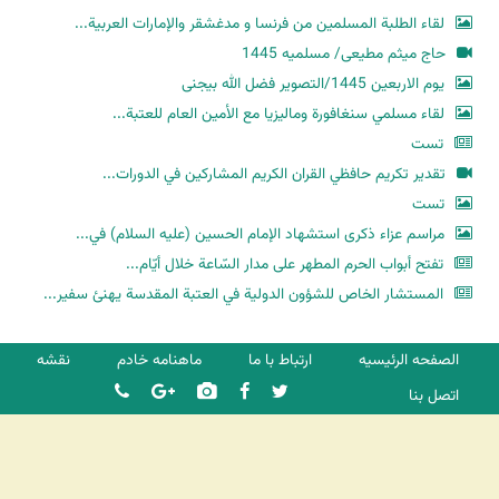
لقاء الطلبة المسلمين من فرنسا و مدغشقر والإمارات العربية...
حاج میثم مطیعی/ مسلمیه 1445
یوم الاربعین 1445/التصویر فضل الله بیجنی
لقاء مسلمي سنغافورة وماليزيا مع الأمين العام للعتبة...
تست
تقدير تكريم حافظي القران الكريم المشاركين في الدورات...
تست
مراسم عزاء ذكرى استشهاد الإمام الحسين (عليه السلام) في...
تفتح أبواب الحرم المطهر على مدار السّاعة خلال أيّام...
المستشار الخاص للشؤون الدولية في العتبة المقدسة يهنئ سفير...
الصفحه الرئیسیه
ارتباط با ما
ماهنامه خادم
نقشه
اتصل بنا