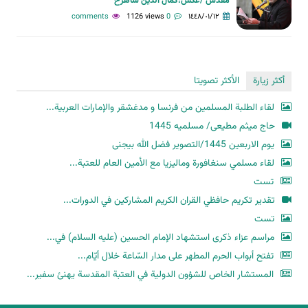
مقدس /عکس:کمال الدین شاهرخ
1126 views
0 comments
١٤٤٨/٠١/١٢
أكثر زيارة
الأكثر تصويتا
لقاء الطلبة المسلمين من فرنسا و مدغشقر والإمارات العربية...
حاج میثم مطیعی/ مسلمیه 1445
یوم الاربعین 1445/التصویر فضل الله بیجنی
لقاء مسلمي سنغافورة وماليزيا مع الأمين العام للعتبة...
تست
تقدير تكريم حافظي القران الكريم المشاركين في الدورات...
تست
مراسم عزاء ذكرى استشهاد الإمام الحسين (عليه السلام) في...
تفتح أبواب الحرم المطهر على مدار السّاعة خلال أيّام...
المستشار الخاص للشؤون الدولية في العتبة المقدسة يهنئ سفير...