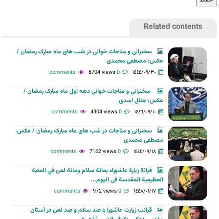
Related contents
سخنرانی و مناجات خوانی در شب های ماه مبارک رمضان /
عکس: مصطفی محمدی
6704 views
0 comments
١٤٤٤/٠٩/٣٠
سخنرانی و مناجات خوانی دهه اول ماه مبارک رمضان /
عکس: جلال اسدی
4304 views
0 comments
١٤٤٦/٠٩/١٠
سخنرانی و مناجات در شب های ماه مبارک رمضان / عکس:
مصطفی محمدی
7162 views
0 comments
١٤٤٤/٠٩/١٨
قرائة زيارة عاشوراء بمائة سلام ومائة لعن في العتبة
العظیمیة المقدسة فی الیوم...
972 views
0 comments
١٤٤٨/٠١/١٧
قرائت زیارت عاشورا با صد سلام و صد لعن در آستان