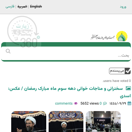
Jump to navigation
فارسی
ورود
English
العربية
Main men-AR
‏بحث
استمارة
البحث
فوق
0 users have voted.
سخنرانی و مناجات خوانی دهه سوم ماه مبارک رمضان / عکس:
اسدی
5652 views
0 comments
١٤٤٥/٠٩/٢٩