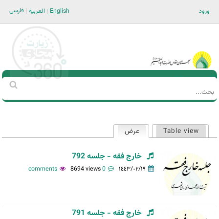
Jump to navigation
فارسی
ورود
English
العربية
Main men-AR
‏بحث
استمارة
البحث
Table view
عرض
(علامة التبويب النشطة)
التبويبات
الأساسية
خارج فقه - جلسه 792
8694 views
0 comments
١٤٤٣/٠٢/١٩
خارج فقه - جلسه 791