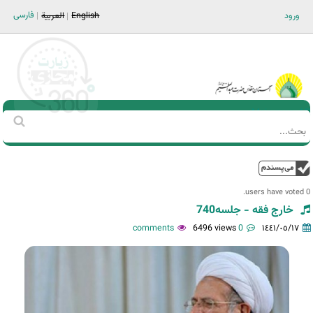
Jump to navigation
فارسی
ورود
English
العربية
Main men-AR
‏بحث
استمارة
البحث
فوق
0 users have voted.
خارج فقه - جلسه740
6496 views
0 comments
١٤٤١/٠٥/١٧