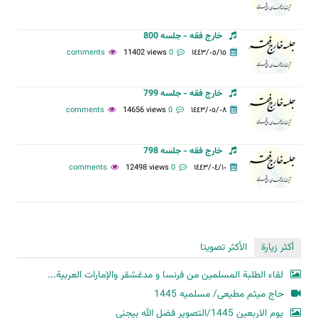
خارج فقه - جلسه 800
11402 views
0 comments
١٤٤٣/٠٥/١٥
خارج فقه - جلسه 799
14656 views
0 comments
١٤٤٣/٠٥/٠٨
خارج فقه - جلسه 798
12498 views
0 comments
١٤٤٣/٠٤/١٠
أكثر زيارة
الأكثر تصويتا
لقاء الطلبة المسلمين من فرنسا و مدغشقر والإمارات العربية...
حاج میثم مطیعی/ مسلمیه 1445
یوم الاربعین 1445/التصویر فضل الله بیجنی