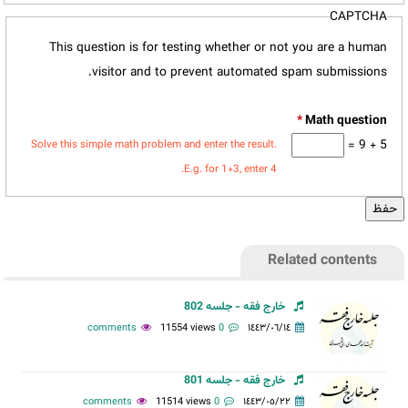
CAPTCHA
This question is for testing whether or not you are a human
visitor and to prevent automated spam submissions.
*
5 + 9 =
Solve this simple math problem and enter the result.
E.g. for 1+3, enter 4.
Related contents
خارج فقه - جلسه 802
11554 views
0 comments
١٤٤٣/٠٦/١٤
خارج فقه - جلسه 801
11514 views
0 comments
١٤٤٣/٠٥/٢٢