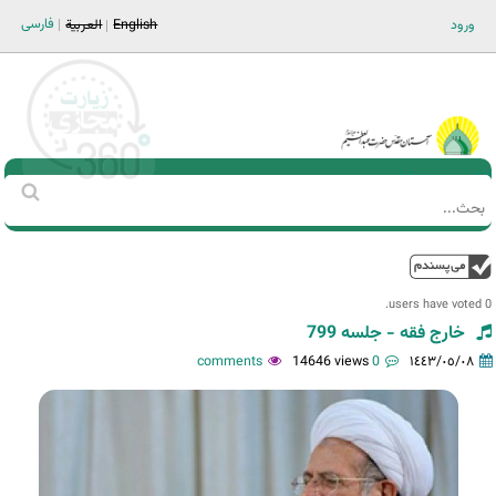
Jump to navigation
فارسی
ورود
English
العربية
Main men-AR
‏بحث
استمارة
البحث
فوق
0 users have voted.
خارج فقه - جلسه 799
14646 views
0 comments
١٤٤٣/٠٥/٠٨