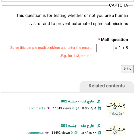
CAPTCHA
This question is for testing whether or not you are a human
visitor and to prevent automated spam submissions.
*
8 + 1 =
Solve this simple math problem and enter the result.
E.g. for 1+3, enter 4.
Related contents
خارج فقه - جلسه 802
11519 views
0 comments
١٤٤٣/٠٦/١٤
خارج فقه - جلسه 801
11492 views
0 comments
١٤٤٣/٠٥/٢٢