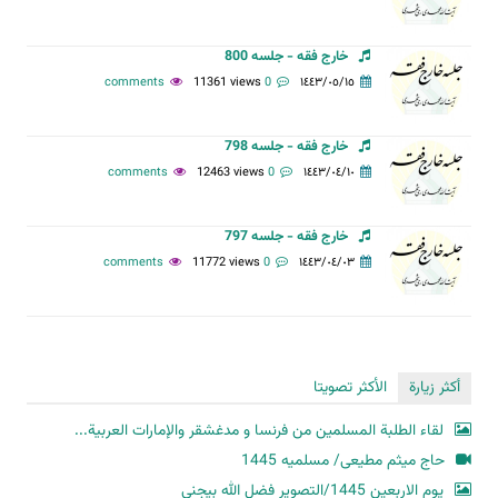
خارج فقه - جلسه 800
11361 views
0 comments
١٤٤٣/٠٥/١٥
خارج فقه - جلسه 798
12463 views
0 comments
١٤٤٣/٠٤/١٠
خارج فقه - جلسه 797
11772 views
0 comments
١٤٤٣/٠٤/٠٣
أكثر زيارة
الأكثر تصويتا
لقاء الطلبة المسلمين من فرنسا و مدغشقر والإمارات العربية...
حاج میثم مطیعی/ مسلمیه 1445
یوم الاربعین 1445/التصویر فضل الله بیجنی