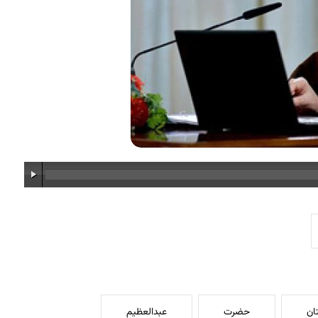
ان
حضرت
عبدالعظیم