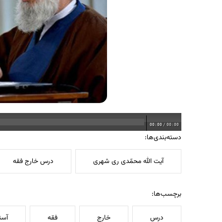
00:00
/
00:00
دسته‌بندی‌ها:
آیت الله محمّدی ری شهری
درس خارج فقه
برچسب‌ها:
درس
خارج
فقه
آست