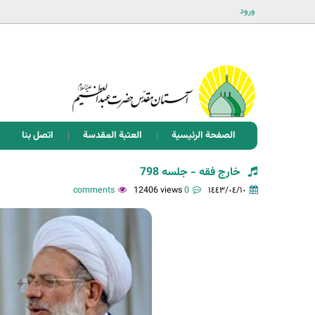
ورود
الصفحة الرئيسية
العتبة المقدسة
اتصل بنا
خارج فقه - جلسه 798
12406 views
0 comments
١٤٤٣/٠٤/١٠