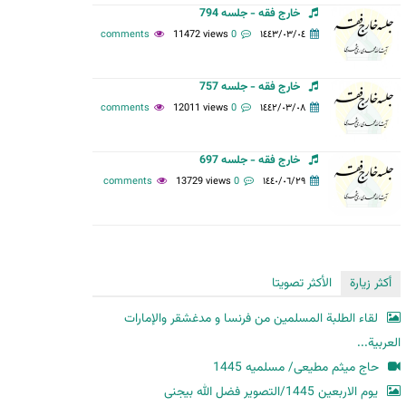
خارج فقه - جلسه 794
ح
11472 views
0 comments
١٤٤٣/٠٣/٠٤
ث
خارج فقه - جلسه 757
12011 views
0 comments
١٤٤٢/٠٣/٠٨
خارج فقه - جلسه 697
13729 views
0 comments
١٤٤٠/٠٦/٢٩
أكثر زيارة
الأكثر تصويتا
لقاء الطلبة المسلمين من فرنسا و مدغشقر والإمارات
العربية...
حاج میثم مطیعی/ مسلمیه 1445
یوم الاربعین 1445/التصویر فضل الله بیجنی