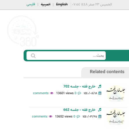
فارسی
الخميس ٢٣ صفر ١٤٤٨ ٠٧:٥٤
English
العربية
ا
ب
س
ح
Related contents
ت
ث
م
خارج فقه - جلسه 702
ا
13601 views
0 comments
١٤٤٠/٠٨/١٨
ر
ة
خارج فقه - جلسه 662
ا
13652 views
0 comments
١٤٤٠/٠٣/٢٥
ل
ب