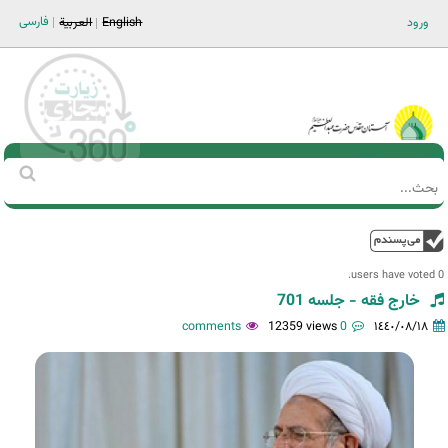
Jump to navigation
فارسی
ورود
English
العربية
Main men-AR
‏بحث
استمارة
البحث
فوق
0 users have voted.
خارج فقه - جلسه 701
12359 views
0 comments
١٤٤٠/٠٨/١٨