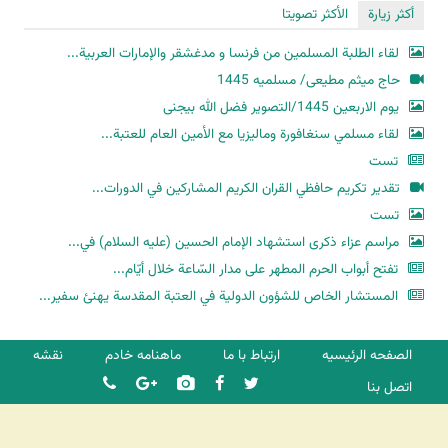
أكثر زيارة
الأكثر تصويتا
لقاء الطلبة المسلمين من فرنسا و مدغشقر والإمارات العربية...
حاج میثم مطیعی/ مسلمیه 1445
یوم الاربعین 1445/التصویر فضل الله بیجنی
لقاء مسلمي سنغافورة وماليزيا مع الأمين العام للعتبة...
تست
تقدير تكريم حافظي القران الكريم المشاركين في الدورات...
تست
مراسم عزاء ذكرى استشهاد الإمام الحسين (عليه السلام) في...
تفتح أبواب الحرم المطهر على مدار السّاعة خلال أيّام...
المستشار الخاص للشؤون الدولية في العتبة المقدسة يهنئ سفير...
الصفحه الرئیسیه
ارتباط با ما
ماهنامه خادم
نقشه
اتصل بنا