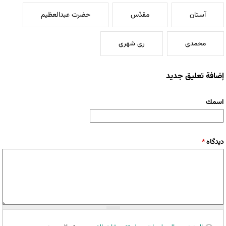
آستان
مقدّس
حضرت عبدالعظیم
محمدی
ری شهری
إضافة تعليق جديد
‏اسمك ‏
‏دیدگاه ‏
*