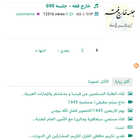
خارج فقه - جلسه 690
12516 views
0 comments
١٤٤٠/٠٦/١٣
الصفحات
1
2
بعدی ›
انتها »
أكثر زيارة
الأكثر تصويتا
لقاء الطلبة المسلمين من فرنسا و مدغشقر والإمارات العربية...
حاج میثم مطیعی/ مسلمیه 1445
یوم الاربعین 1445/التصویر فضل الله بیجنی
لقاء مسلمي سنغافورة وماليزيا مع الأمين العام للعتبة...
تست
تقدير تكريم حافظي القران الكريم المشاركين في الدورات...