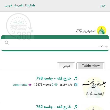
Jump to navigation
فارسی
ورود
English
العربية
Main men-AR
‏بحث
استمارة
البحث
Table view
عرض
(علامة التبويب النشطة)
التبويبات
الأساسية
خارج فقه - جلسه 798
12473 views
0 comments
١٤٤٣/٠٤/١٠
خارج فقه - جلسه 762