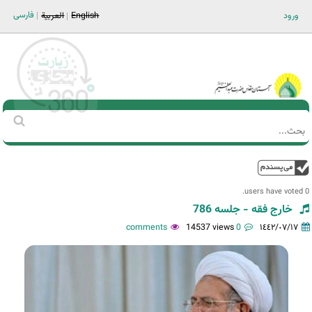
Jump to navigation
فارسی
ورود
English
العربية
Main men-AR
‏بحث
استمارة
البحث
فوق
0 users have voted.
خارج فقه - جلسه 786
14537 views
0 comments
١٤٤٢/٠٧/١٧