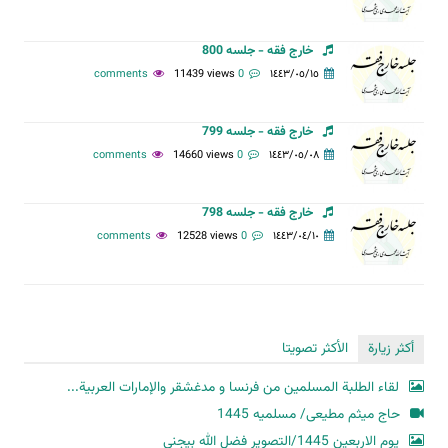
خارج فقه - جلسه 800
11439 views
0 comments
١٤٤٣/٠٥/١٥
خارج فقه - جلسه 799
14660 views
0 comments
١٤٤٣/٠٥/٠٨
خارج فقه - جلسه 798
12528 views
0 comments
١٤٤٣/٠٤/١٠
أكثر زيارة
الأكثر تصويتا
لقاء الطلبة المسلمين من فرنسا و مدغشقر والإمارات العربية...
حاج میثم مطیعی/ مسلمیه 1445
یوم الاربعین 1445/التصویر فضل الله بیجنی