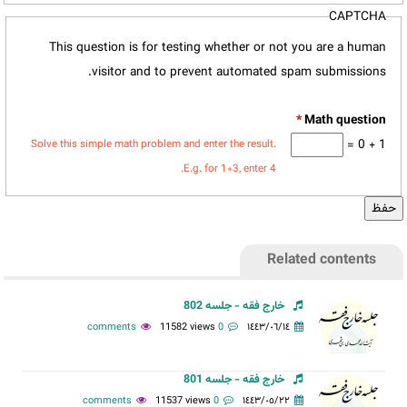
CAPTCHA
This question is for testing whether or not you are a human
visitor and to prevent automated spam submissions.
*
1 + 0 =
Solve this simple math problem and enter the result.
E.g. for 1+3, enter 4.
Related contents
خارج فقه - جلسه 802
11582 views
0 comments
١٤٤٣/٠٦/١٤
خارج فقه - جلسه 801
11537 views
0 comments
١٤٤٣/٠٥/٢٢