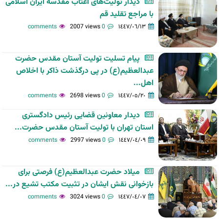
دیدار تولیت‌های اعتاب مقدسه ایران اسلامی
با مراجع تقلید قم
2007 views
0 comments
١٤٤٧/٠٦/١٣
پیام تسلیت تولیت آستان مقدس حضرت
عبدالعظیم(ع) در پی درگذشت ذاکر با اخلاص
اهل...
2698 views
0 comments
١٤٤٧/٠٥/٢٠
دیدار معاونین قضایی رئیس دادگستری
استان تهران با تولیت آستان مقدس حضرت...
2997 views
0 comments
١٤٤٧/٠٤/٠٩
میلاد حضرت عبدالعظیم(ع) فرصتی برای
بازخوانی نقش ایشان در تثبیت مکتب تشیع در...
3024 views
0 comments
١٤٤٧/٠٤/٠٧