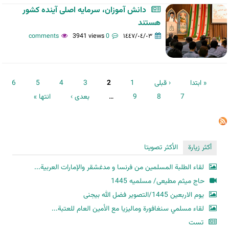
دانش آموزان، سرمایه اصلی آینده کشور
هستند
3941 views
0 comments
١٤٤٧/٠٤/٠٣
الصفحات
« ابتدا
‹ قبلی
1
2
3
4
5
6
7
8
9
…
بعدی ›
انتها »
أكثر زيارة
الأكثر تصويتا
لقاء الطلبة المسلمين من فرنسا و مدغشقر والإمارات العربية...
حاج میثم مطیعی/ مسلمیه 1445
یوم الاربعین 1445/التصویر فضل الله بیجنی
لقاء مسلمي سنغافورة وماليزيا مع الأمين العام للعتبة...
تست