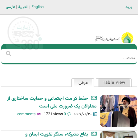
Jump to navigation
فارسی
ورود
English
العربية
Main men-AR
‏بحث
استمارة
البحث
Table view
عرض
(علامة التبويب النشطة)
التبويبات
الأساسية
حفظ کرامت اجتماعی و حمایت ساختاری از
معلولان یک ضرورت ملی است
1721 views
0 comments
١٤٤٧/٠٦/٣٠
بقاع متبرکه، سنگر تقویت ایمان و