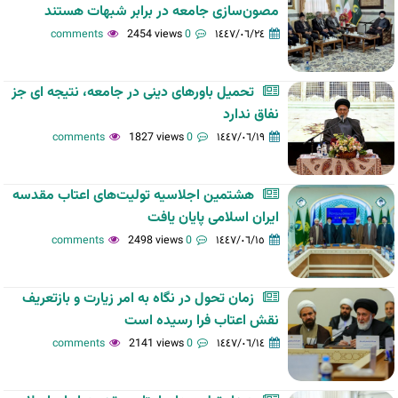
مصون‌سازی جامعه در برابر شبهات هستند
2454 views
0 comments
١٤٤٧/٠٦/٢٤
تحمیل باورهای دینی در جامعه، نتیجه ای جز
نفاق ندارد
1827 views
0 comments
١٤٤٧/٠٦/١٩
هشتمین اجلاسیه تولیت‌های اعتاب مقدسه
ایران اسلامی پایان یافت
2498 views
0 comments
١٤٤٧/٠٦/١٥
زمان تحول در نگاه به امر زیارت و بازتعریف
نقش اعتاب فرا رسیده است
2141 views
0 comments
١٤٤٧/٠٦/١٤