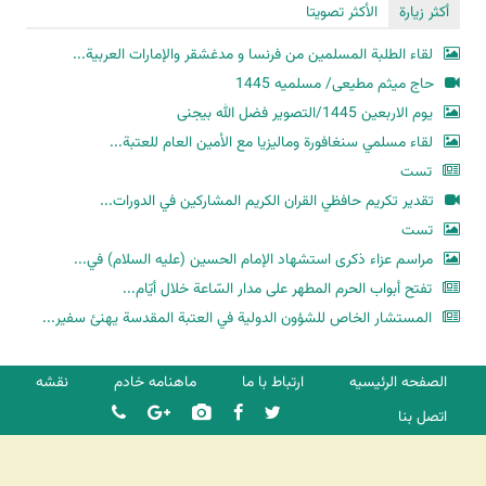
أكثر زيارة
الأكثر تصويتا
لقاء الطلبة المسلمين من فرنسا و مدغشقر والإمارات العربية...
حاج میثم مطیعی/ مسلمیه 1445
یوم الاربعین 1445/التصویر فضل الله بیجنی
لقاء مسلمي سنغافورة وماليزيا مع الأمين العام للعتبة...
تست
تقدير تكريم حافظي القران الكريم المشاركين في الدورات...
تست
مراسم عزاء ذكرى استشهاد الإمام الحسين (عليه السلام) في...
تفتح أبواب الحرم المطهر على مدار السّاعة خلال أيّام...
المستشار الخاص للشؤون الدولية في العتبة المقدسة يهنئ سفير...
الصفحه الرئیسیه
ارتباط با ما
ماهنامه خادم
نقشه
اتصل بنا