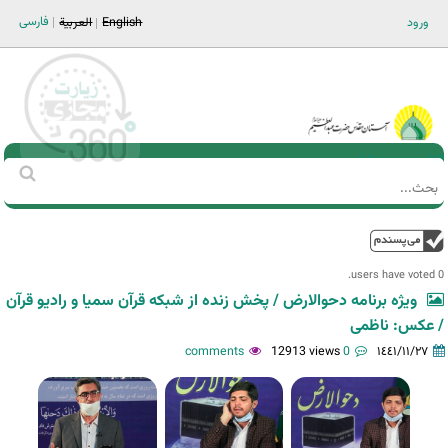
Jump to navigation
فارسی
ورود
English
العربية
Main men-AR
‏بحث
استمارة
البحث
فوق
0 users have voted.
ویژه برنامه دحوالارض / پخش زنده از شبکه قرآن سمیا و رادیو قرآن
/ عکس: ناظمی
12913 views
0 comments
١٤٤١/١١/٢٧