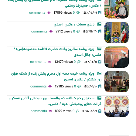
/ عکس: حمیدرضا رستمی
17096 views
0 comments
١٤٤٢/٠٤/٠٩
دعای سمات / عکس: اسدی
9912 views
0 comments
١٤٤٢/١١/٣٠
ویژه برنامه سالروز وفات حضرت فاطمه معصومه(س) /
عکس: جلال اسدی
13470 views
0 comments
١٤٤٢/٠٤/١١
ويژه برنامه خيمه دهه اول محرم پخش زنده از شبکه قرآن
روز هشتم / عکس: اسدي
12185 views
0 comments
١٤٤٢/٠١/١٠
سخنرانی حجت الاسلام والمسلمین سیدعلی قاضی عسکر و
قرائت دعای روحبخش ندبه / عکس...
8079 views
0 comments
١٤٤٥/٠٨/٠٩