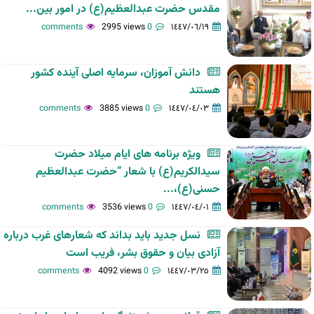
مقدس حضرت عبدالعظیم(ع) در امور بین...
2995 views
0 comments
١٤٤٧/٠٦/١٩
دانش آموزان، سرمایه اصلی آینده کشور
هستند
3885 views
0 comments
١٤٤٧/٠٤/٠٣
ویژه برنامه های ایام میلاد حضرت
سیدالکریم(ع) با شعار “حضرت عبدالعظیم
حسنی(ع)،...
3536 views
0 comments
١٤٤٧/٠٤/٠١
نسل جدید باید بداند که شعارهای غرب درباره
آزادی بیان و حقوق بشر، فریب است
4092 views
0 comments
١٤٤٧/٠٣/٢٥