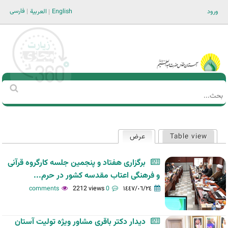
Jump to navigation
فارسی
ورود
English
العربية
Main men-AR
‏بحث
استمارة
البحث
Table view
عرض
(علامة التبويب النشطة)
التبويبات
الأساسية
برگزاری هفتاد و پنجمین جلسه کارگروه قرآنی
و فرهنگی اعتاب مقدسه کشور در حرم...
2212 views
0 comments
١٤٤٧/٠٦/٢٤
دیدار دکتر باقری مشاور ویژه تولیت آستان