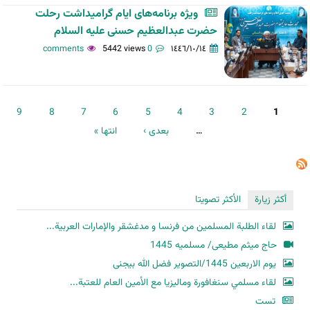
ویژه برنامه‌های ایام گرامیداشت رحلت
حضرت عبدالعظیم حسنی علیه السلام
5442 views
0 comments
١٤٤٦/١٠/١٤
الصفحات
9
8
7
6
5
4
3
2
1
…
بعدی ›
انتها »
أكثر زيارة
الأكثر تصويتا
لقاء الطلبة المسلمين من فرنسا و مدغشقر والإمارات العربية...
حاج میثم مطیعی/ مسلمیه 1445
یوم الاربعین 1445/التصویر فضل الله بیجنی
لقاء مسلمي سنغافورة وماليزيا مع الأمين العام للعتبة...
تست