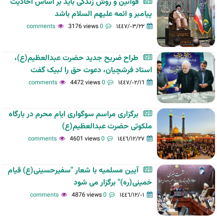
قوانین و روش زندگی باید بر اساس احادیث
پیامبر و ائمه علیهم السلام باشد
3176 views
0 comments
١٤٤٧/٠٣/٢٢
طراح ضریح جدید حضرت عبدالعظیم(ع)،
استاد فرشچیان، دعوت حق را لبیک گفت
4472 views
0 comments
١٤٤٧/٠٢/١٦
برگزاری مراسم سوگواری ایام محرم در بارگاه
ملکوتی حضرت عبدالعظیم(ع)
4601 views
0 comments
١٤٤٦/١٢/٢٧
آیین مسلمیه با شعار "سفیرحسینی(ع) قیام
خمینی(ره)" برگزار می شود
4876 views
0 comments
١٤٤٦/١٢/٠١