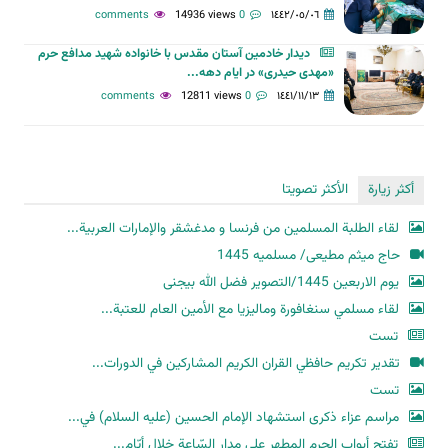
14936 views
0 comments
١٤٤٢/٠٥/٠٦
دیدار خادمين آستان مقدس با خانواده شهيد مدافع حرم
«مهدی حیدری» در ایام دهه...
12811 views
0 comments
١٤٤١/١١/١٣
أكثر زيارة
الأكثر تصويتا
لقاء الطلبة المسلمين من فرنسا و مدغشقر والإمارات العربية...
حاج میثم مطیعی/ مسلمیه 1445
یوم الاربعین 1445/التصویر فضل الله بیجنی
لقاء مسلمي سنغافورة وماليزيا مع الأمين العام للعتبة...
تست
تقدير تكريم حافظي القران الكريم المشاركين في الدورات...
تست
مراسم عزاء ذكرى استشهاد الإمام الحسين (عليه السلام) في...
تفتح أبواب الحرم المطهر على مدار السّاعة خلال أيّام...