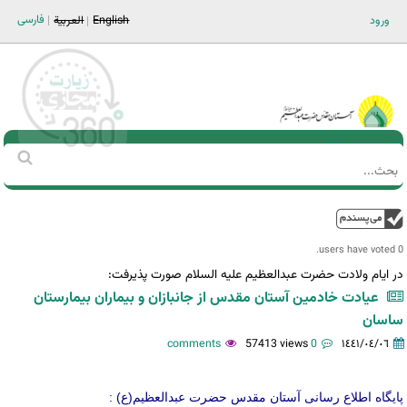
Jump to navigation
فارسی
ورود
English
العربية
Main men-AR
‏بحث
استمارة
البحث
فوق
0 users have voted.
در ایام ولادت حضرت عبدالعظیم علیه السلام صورت پذیرفت:
عیادت خادمین آستان مقدس از جانبازان و بیماران بیمارستان
ساسان
57413 views
0 comments
١٤٤١/٠٤/٠٦
پایگاه اطلاع رسانی آستان مقدس حضرت عبدالعظیم(ع) :