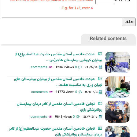
5 + 12 =
Solve this simple math problem and enter the result.
E.g. for 1+3, enter 4.
Related contents
عیادت خادمین آستان مقدس حضرت عبدالعظیم(ع) از
بیماران کرونایی بیمارستان هاجر(س...
12348 views
0 comments
١٤٤١/١٠/١٨
عیادت خادمین آستان مقدس از بیماران بیمارستان های
تهران و ری به مناسبت هفته...
11773 views
0 comments
١٤٤١/٠٤/١١
تجلیل خادمین آستان مقدس از کادر درمان بیمارستان
روانپزشکی رازی
9641 views
0 comments
١٤٤٣/٠٤/٠٥
تجلیل خادمین آستان مقدس حضرت عبدالعظیم(ع) از کادر
درمان بیمارستان روانپزشکی رازی