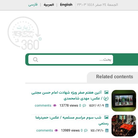
فارسی
الجمعة ٢٤ صفر ١٤٤٨ ٢٣:٠٣
English
العربية
ا
ب
س
ح
Related contents
ت
ث
م
آئین هفتم صفر ویژه شهادت امام حسن مجتبی
ا
(ع) / عکس: مهدی شامحمدی
ر
13778 views
0 comments
١٤٤٢/٠٢/٠٩
ة
شب سوم مراسم مسلمیه / عکس: حمیدرضا
ا
رستمی
ل
13989 views
0 comments
١٤٤٠/١٢/١٠
ب