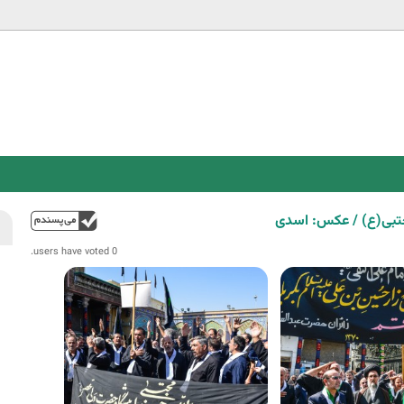
Jump to navigation
جتبی(ع) / عکس: اسدی
فوق
0 users have voted.