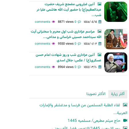
آئین غبارروبی مضجع شریف حضرت
ح
عبدالعظیم(ع) با حضور آیت الله هاشمی علیا در
ث
شب...
8871 views
0 comments
١٤٤٥/٠٤/١٤
مراسم عزاداری شب اول محرم با سخنرانی آیت
الله سیداحمد حسینی خراسانی و مداحی...
9550 views
0 comments
١٤٤٥/٠١/٠٢
آئین عزاداری شب و روز شهادت امام حسن
عسکری(ع) / عکس: جلال اسدی
8964 views
0 comments
١٤٤٤/٠٣/١٠
أكثر زيارة
الأكثر تصويتا
لقاء الطلبة المسلمين من فرنسا و مدغشقر والإمارات
العربية...
حاج میثم مطیعی/ مسلمیه 1445
یوم الاربعین 1445/التصویر فضل الله بیجنی