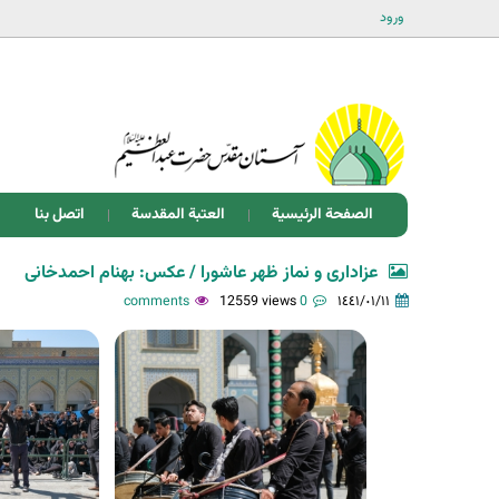
ورود
الصفحة الرئيسية
العتبة المقدسة
اتصل بنا
عزاداری و نماز ظهر عاشورا / عکس: بهنام احمدخانی
12559 views
0 comments
١٤٤١/٠١/١١