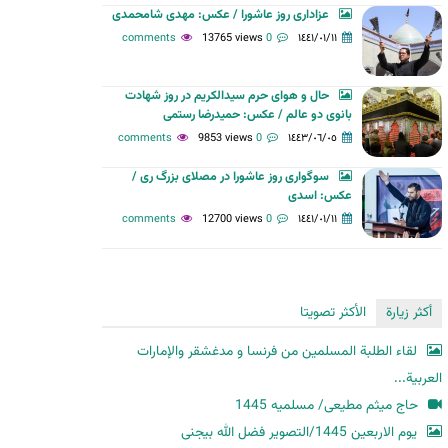
عزاداری روز عاشورا / عکس: مهدی شامحمدی
ح
13765 views
0 comments
١٤٤١/٠١/١١
ث
حال و هوای حرم سیدالکریم در روز شهادت
بانوی دو عالم / عکس: حمیدرضا رستمی
9853 views
0 comments
١٤٤٣/٠٦/٠٥
سوگواری روز عاشورا در مصلای بزرگ ری /
عکس: اسدی
12700 views
0 comments
١٤٤١/٠١/١١
أكثر زيارة
الأكثر تصويتا
لقاء الطلبة المسلمين من فرنسا و مدغشقر والإمارات
العربية...
حاج میثم مطیعی/ مسلمیه 1445
یوم الاربعین 1445/التصویر فضل الله بیجنی