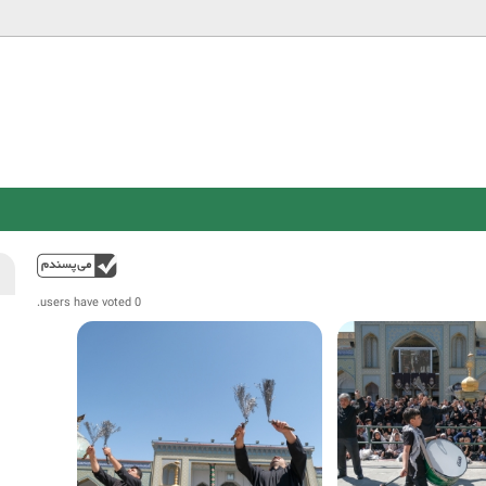
Jump to navigation
فوق
0 users have voted.