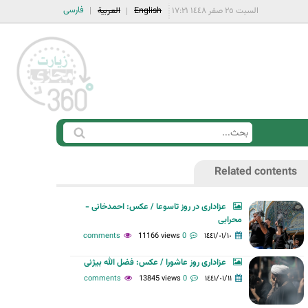
فارسی
السبت ٢٥ صفر ١٤٤٨ ١٧:٢١
English
العربية
ا
ب
س
ح
Related contents
ت
ث
م
عزاداری در روز تاسوعا / عکس: احمدخانی -
ا
محرابی
ر
11166 views
0 comments
١٤٤١/٠١/١٠
ة
عزاداری روز عاشورا / عکس: فضل الله بیژنی
ا
13845 views
0 comments
١٤٤١/٠١/١١
ل
ب