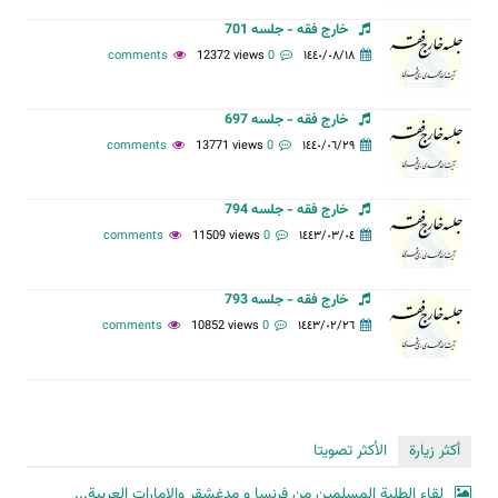
خارج فقه - جلسه 701
12372 views
0 comments
١٤٤٠/٠٨/١٨
خارج فقه - جلسه 697
13771 views
0 comments
١٤٤٠/٠٦/٢٩
خارج فقه - جلسه 794
11509 views
0 comments
١٤٤٣/٠٣/٠٤
خارج فقه - جلسه 793
10852 views
0 comments
١٤٤٣/٠٢/٢٦
أكثر زيارة
الأكثر تصويتا
لقاء الطلبة المسلمين من فرنسا و مدغشقر والإمارات العربية...