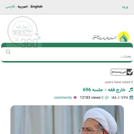
Jump to navigation
فارسی
ورود
English
العربية
Main men-AR
‏بحث
استمارة
البحث
فوق
0 users have voted.
خارج فقه - جلسه 696
12183 views
0 comments
١٤٤٠/٠٦/٢٨