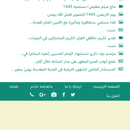
حاج میثم مطیعی/ مسلمیه 1445
یوم الاربعین 1445/التصویر فضل الله بیجنی
لقاء مسلمي سنغافورة وماليزيا مع الأمين العام للعتبة...
تست
تقدير تكريم حافظي القران الكريم المشاركين في الدورات...
تست
مراسم عزاء ذكرى استشهاد الإمام الحسين (عليه السلام) في...
تفتح أبواب الحرم المطهر على مدار السّاعة خلال أيّام...
المستشار الخاص للشؤون الدولية في العتبة المقدسة يهنئ سفير...
الصفحه الرئیسیه
ارتباط با ما
ماهنامه خادم
نقشه
اتصل بنا
شرکت کشتیرانی ترنگ دریا