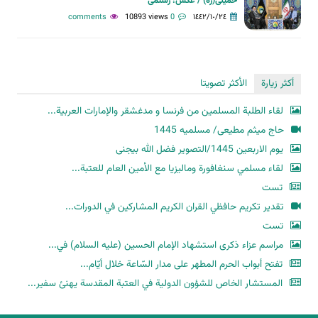
خمینی(ره) / عکس: رستمی
10893 views
0 comments
١٤٤٢/١٠/٢٤
أكثر زيارة
الأكثر تصويتا
لقاء الطلبة المسلمين من فرنسا و مدغشقر والإمارات العربية...
حاج میثم مطیعی/ مسلمیه 1445
یوم الاربعین 1445/التصویر فضل الله بیجنی
لقاء مسلمي سنغافورة وماليزيا مع الأمين العام للعتبة...
تست
تقدير تكريم حافظي القران الكريم المشاركين في الدورات...
تست
مراسم عزاء ذكرى استشهاد الإمام الحسين (عليه السلام) في...
تفتح أبواب الحرم المطهر على مدار السّاعة خلال أيّام...
المستشار الخاص للشؤون الدولية في العتبة المقدسة يهنئ سفير...