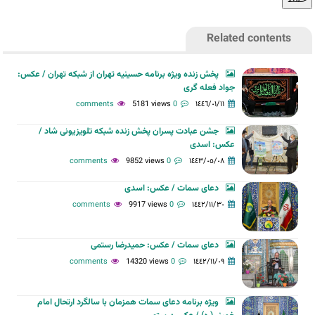
Related contents
پخش زنده ویژه برنامه حسینیه تهران از شبکه تهران / عکس:
جواد فعله گری
5181 views
0 comments
١٤٤٦/٠١/١١
جشن عبادت پسران پخش زنده شبکه تلویزیونی شاد /
عکس: اسدی
9852 views
0 comments
١٤٤٣/٠٥/٠٨
دعای سمات / عکس: اسدی
9917 views
0 comments
١٤٤٢/١١/٣٠
دعای سمات / عکس: حمیدرضا رستمی
14320 views
0 comments
١٤٤٢/١١/٠٩
ویژه برنامه دعای سمات همزمان با سالگرد ارتحال امام