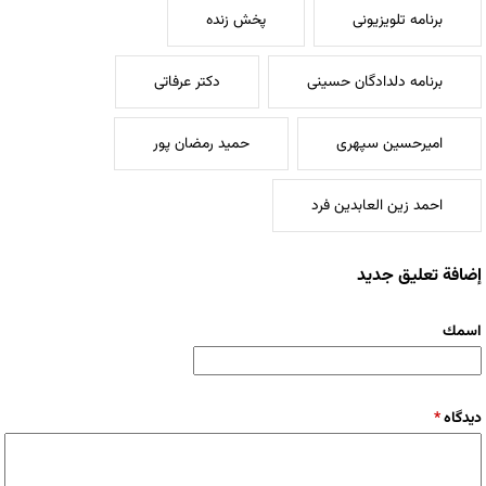
برنامه تلویزیونی
پخش زنده
برنامه دلدادگان حسینی
دکتر عرفاتی
امیرحسین سپهری
حمید رمضان پور
احمد زین العابدین فرد
إضافة تعليق جديد
‏اسمك ‏
‏دیدگاه ‏
*