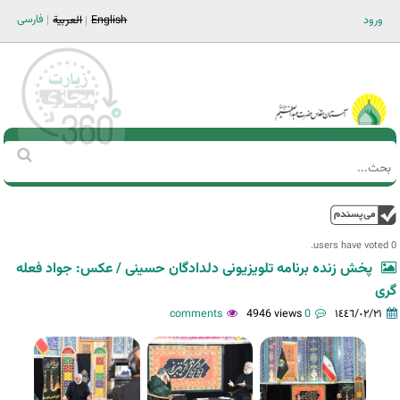
Jump to navigation
فارسی
ورود
English
العربية
Main men-AR
‏بحث
استمارة
البحث
فوق
0 users have voted.
پخش زنده برنامه تلویزیونی دلدادگان حسینی / عکس: جواد فعله
گری
4946 views
0 comments
١٤٤٦/٠٢/٢١