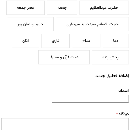
حضرت عبدالعظیم
جمعه
عصر جمعه
حجت الاسلام سیدحمید میرباقری
حمید رمضان پور
دعا
مداح
قاری
اذان
پخش زنده
شبکه قرآن و معارف
إضافة تعليق جديد
‏اسمك ‏
‏دیدگاه ‏
*