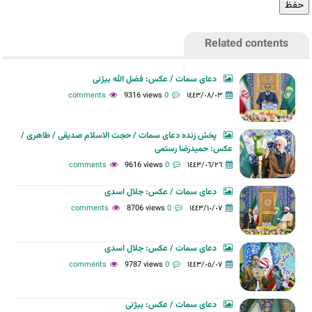
Related contents
دعای سمات / عکس: فضل الله بیژنی
9316 views
0 comments
١٤٤٣/٠٨/٠٣
پخش زنده دعای سمات / حجت الاسلام صدیقی / طاهری /
عکس: حمیدرضا رستمی
9616 views
0 comments
١٤٤٣/٠٦/٢٦
دعای سمات / عکس: جلال اسدی
8706 views
0 comments
١٤٤٣/١٠/٠٧
دعای سمات / عکس: جلال اسدی
9787 views
0 comments
١٤٤٣/٠٥/٠٧
دعای سمات / عکس: بیژنی