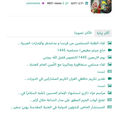
8851 views
0 comments
١٤٤٣/٠٤/٣٠
أكثر زيارة
الأكثر تصويتا
لقاء الطلبة المسلمين من فرنسا و مدغشقر والإمارات العربية...
حاج میثم مطیعی/ مسلمیه 1445
یوم الاربعین 1445/التصویر فضل الله بیجنی
لقاء مسلمي سنغافورة وماليزيا مع الأمين العام للعتبة...
تست
تقدير تكريم حافظي القران الكريم المشاركين في الدورات...
تست
مراسم عزاء ذكرى استشهاد الإمام الحسين (عليه السلام) في...
تفتح أبواب الحرم المطهر على مدار السّاعة خلال أيّام...
المستشار الخاص للشؤون الدولية في العتبة المقدسة يهنئ سفير...