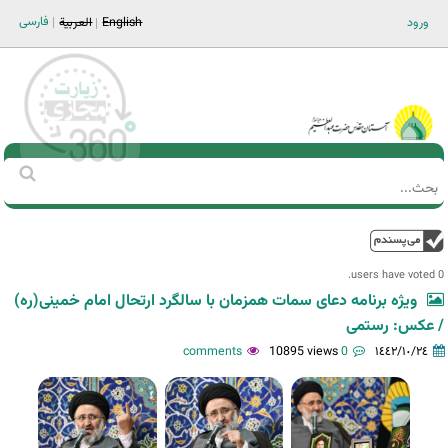
Jump to navigation
فارسی
ورود
English
العربية
Main men-AR
‏بحث
استمارة
البحث
فوق
0 users have voted.
ویژه برنامه دعای سمات همزمان با سالگرد ارتحال امام خمینی(ره)
/ عکس: رستمی
10895 views
0 comments
١٤٤٢/١٠/٢٤