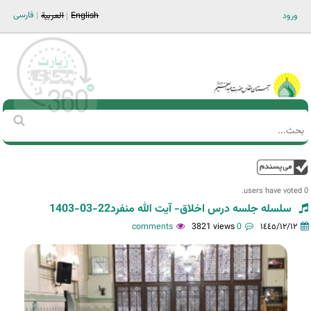
Jump to navigation
فارسی
ورود
English
العربية
Main men-AR
‏بحث
استمارة
البحث
فوق
0 users have voted.
سلسله جلسه درس اخلاق- آیت الله منفرد22-03-1403
3821 views
0 comments
١٤٤٥/١٢/١٢