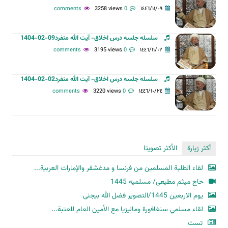
3258 views
0 comments
١٤٤٦/١١/٠٩
سلسله جلسه درس اخلاق- آیت الله منفرد09-02-1404
3195 views
0 comments
١٤٤٦/١١/٠٢
سلسله جلسه درس اخلاق- آیت الله منفرد02-02-1404
3220 views
0 comments
١٤٤٦/١٠/٢٤
أكثر زيارة
الأكثر تصويتا
لقاء الطلبة المسلمين من فرنسا و مدغشقر والإمارات العربية...
حاج میثم مطیعی/ مسلمیه 1445
یوم الاربعین 1445/التصویر فضل الله بیجنی
لقاء مسلمي سنغافورة وماليزيا مع الأمين العام للعتبة...
تست