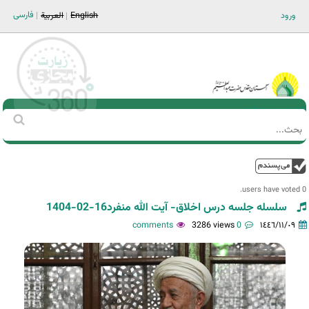
Jump to navigation
فارسی
ورود
English
العربية
Main men-AR
‏بحث
استمارة
البحث
فوق
0 users have voted.
سلسله جلسه درس اخلاق- آیت الله منفرد16-02-1404
3286 views
0 comments
١٤٤٦/١١/٠٩