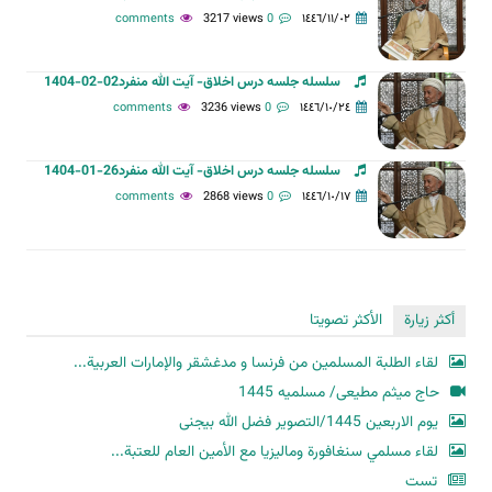
3217 views
0 comments
١٤٤٦/١١/٠٢
سلسله جلسه درس اخلاق- آیت الله منفرد02-02-1404
3236 views
0 comments
١٤٤٦/١٠/٢٤
سلسله جلسه درس اخلاق- آیت الله منفرد26-01-1404
2868 views
0 comments
١٤٤٦/١٠/١٧
أكثر زيارة
الأكثر تصويتا
لقاء الطلبة المسلمين من فرنسا و مدغشقر والإمارات العربية...
حاج میثم مطیعی/ مسلمیه 1445
یوم الاربعین 1445/التصویر فضل الله بیجنی
لقاء مسلمي سنغافورة وماليزيا مع الأمين العام للعتبة...
تست