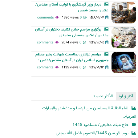
دیدار وزیر گردشگری با تولیت آستان مقدس/
ح
عکس: محمد شمس
ث
1396 views
0 comments
١٤٤٨/٠١/٠٧
برگزاری مراسم جشن تکلیف دختران در آستان
مقدس / عکس:مصطفی محمدی
2074 views
0 comments
١٤٤٧/١٢/٠٤
مراسم عزاداری بمناسبت شهادت رهبر معظم
جمهوری اسلامی ایران در آستان مقدس/عکس :...
1135 views
0 comments
١٤٤٧/٠٩/١٢
أكثر زيارة
الأكثر تصويتا
لقاء الطلبة المسلمين من فرنسا و مدغشقر والإمارات
العربية...
حاج میثم مطیعی/ مسلمیه 1445
یوم الاربعین 1445/التصویر فضل الله بیجنی