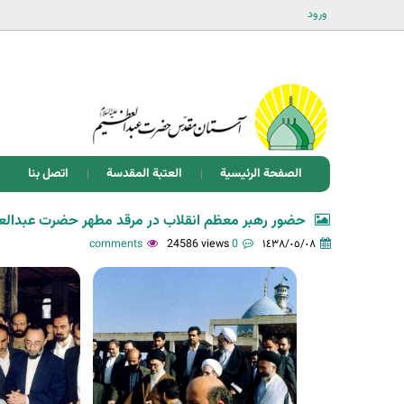
ورود
الصفحة الرئيسية
العتبة المقدسة
اتصل بنا
حضور رهبر معظم انقلاب در مرقد مطهر حضرت عبد‌العظ
24586 views
0 comments
١٤٣٨/٠٥/٠٨