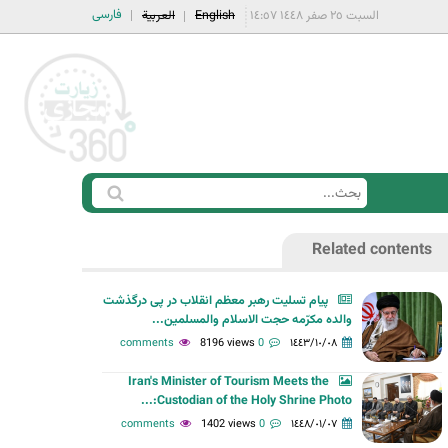
فارسی
السبت ٢٥ صفر ١٤٤٨ ١٤:٥٧
English
العربية
ا
ب
س
ح
Related contents
ت
ث
م
پیام تسلیت رهبر معظم انقلاب در پی درگذشت
ا
والده مکرّمه حجت الاسلام والمسلمین...
ر
8196 views
0 comments
١٤٤٣/١٠/٠٨
ة
Iran's Minister of Tourism Meets the
ا
Custodian of the Holy Shrine Photo:...
ل
1402 views
0 comments
١٤٤٨/٠١/٠٧
ب