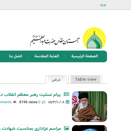
ورود
الصفحة الرئيسية
العتبة المقدسة
اتصل بنا
ا
Table view
عرض
(علامة التبويب النشطة)
ل
ت
پیام تسلیت رهبر معظم انقلاب در
ب
8196 views
0 comments
١٤٤٣/١٠/٠٨
و
ي
ب
مراسم عزاداری بمناسبت شهادت ر
ا