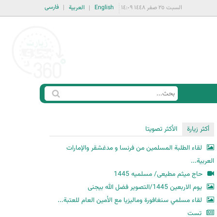
فارسی
السبت ٢٥ صفر ١٤٤٨ ١٤:٠٩
English
العربية
ا
ب
س
ح
ت
أكثر زيارة
الأكثر تصويتا
ث
م
لقاء الطلبة المسلمين من فرنسا و مدغشقر والإمارات
ا
العربية...
ر
حاج میثم مطیعی/ مسلمیه 1445
ة
یوم الاربعین 1445/التصویر فضل الله بیجنی
ا
لقاء مسلمي سنغافورة وماليزيا مع الأمين العام للعتبة...
ل
ب
تست