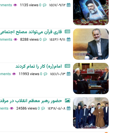
1135 views
0 comments
١٤٤٧/٠٩/١٢
ت
ا
ل
أ
قاری قرآن می‌تواند مصلح اجتماعی
س
8288 views
0 comments
١٤٤٣/٠٩/١١
ا
س
ي
ة
امام(ره) کار را تمام کردند
11993 views
0 comments
١٤٤١/١٠/١٣
حضور رهبر معظم انقلاب در مرقد 
24586 views
0 comments
١٤٣٨/٠٥/٠٨